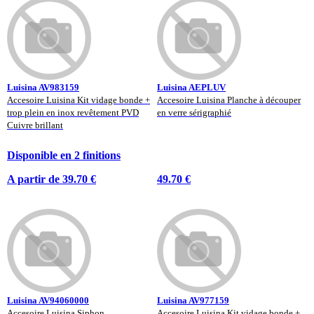
Luisina AV983159
Luisina AEPLUV
Accesoire Luisina Kit vidage bonde +
Accesoire Luisina Planche à découper
trop plein en inox revêtement PVD
en verre sérigraphié
Cuivre brillant
Disponible en 2 finitions
A partir de 39.70 €
49.70 €
Luisina AV94060000
Luisina AV977159
Accesoire Luisina Siphon
Accesoire Luisina Kit vidage bonde +