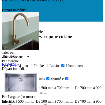
HI-74x40R10-VIDMAN-SP-BONDSTD
Départ immédiat
Départ immédiat
Rechercher un article
ou une référence d'
évier
pour cuisine
RECHERCHER
Trier par :
210.00 €
Par marque :
HOME51
TOUT
Blanco
Franke
Luisina
Home-inox
Départ immédiat
K127W 01 43 2
Par matière :
Céramique
Granit
Inox
Synthèse
Par Longueur (en mm) :
Inférieur à 500 mm
De 500 mm à 700 mm
De 700 mm à 900
mm
Supérieur à 900 mm
Par Largeur (en mm) :
Inférieur à 500 mm
De 500 mm à 700 mm
De 700 mm à 900
299.70 €