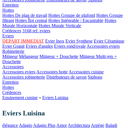
Entretien
Hottes
Hottes De plan de travail
Hottes Groupe de plafond
Hottes Groupe
filtrant
Hottes Îlot central
Hottes Intégrable / Encastrable
Hottes
Murale Horizontale
Hottes Murale Verticale
Crédences
3168 ref. eviers
Eviers
DEPART IMMEDIAT
Evier Inox
Evier Synthese
Evier Céramique
Evier Granit
Eviers d'angles
Eviers rond/ovale
Accessoires eviers
Robinetterie
Mitigeur
Mélangeur
Mitigeur + Douchette
Mitigeur Multi-jets +
Douchette
Accessoires
Accessoires eviers
Accessoires hotte
Accessoires cuisine
Accessoires robinetterie
Distributeurs de savon
Siphons
Entretien
Hottes
Crédences
Equipement cuisine
»
Eviers Luisina
Eviers Luisina
élégance
Adagio
Adagio Plus
Amor
Architectura
Arpège
Baladi