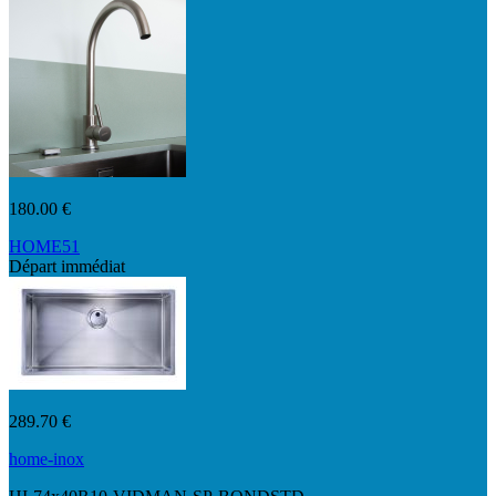
180.00 €
HOME51
Départ immédiat
K127W 01 16 2
289.70 €
home-inox