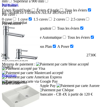
mm
Supérieur à 900 mm
home-inox
Par forme :
Éviers Rond/Ovale
Éviers d'Angle
Tous les éviers
HI-74x40R10-VIDMAN-AEAF-BONDSTD
Par cuve :
0 cuve
1 cuve
1.5 cuves
2 cuves
2.5 cuves
Départ immédiat
Par egouttoir :
Avec egouttoir
Sans egouttoir
Tous les éviers
Par vidage :
Vidage Manuel
Vidage Automatique
Tous les éviers
Par type de pose :
A fleur
Encastré
Sous Plan
A Poser
Par prix :
20
€
2730
€
RECHERCHER
Moyens de paiement :
53.00 €
Rousseau
Départ immédiat
Doverscope
- CB 4X à partir de 120 €
Nous contacter