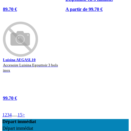
89.70 €
A partir de 99.70 €
Luisina AEGASL10
Accesoire Luisina Egouttoir 3 bols
inox
99.70 €
1
2
3
4
.....
15
>
Départ immédiat
Départ immédiat