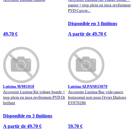
panier + trop plein en inox revêtement
PVD Cuivre...
Disponible en 3 finitions
49.70 €
A partir de 49.70 €
Luisina AV981018
Luisina AEPAN033079
Accesoire Luisina Kit vidage bonde +
Accesoire Luisina Bac vide-sauce
trop plein en inox revêtement PVD Or
horizontal noir pour l'évier Dialogo
brillant
EV970286
Disponible en 3 finitions
A partir de 49.70 €
59.70 €