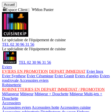
Accueil
Espace Client
|
Mon Panier
Le spécialiste de l'équipement de cuisine
TEL 02 30 96 31 56
Le spécialiste de l'équipement de cuisine
TEL 02 30 96 31 56
Eviers
EVIERS EN PROMOTION
DEPART IMMEDIAT
Evier Inox
Evier Synthese
Evier Céramique
Evier Granit
Eviers d'angles
Eviers
rond/ovale
Accessoires eviers
Robinetterie
ROBINETTERIES EN DEPART IMMEDIAT / PROMOTION
Mélangeur
Mitigeur
Mitigeur + Douchette
Mitigeur Multi-jets +
Douchette
Accessoires
Accessoires eviers
Accessoires hotte
Accessoires cuisine
Accessoires robinetterie
Distributeurs de savon
Siphons