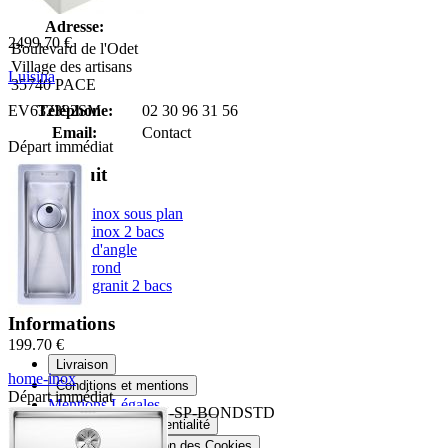
Adresse:
2499.70 €
Boulevard de l'Odet
Village des artisans
Luisina
35740 PACE
EV632392SM
Téléphone:
02 30 96 31 56
Email:
Contact
Départ immédiat
Top produit
Eviers inox sous plan
Eviers inox 2 bacs
Eviers d'angle
Eviers rond
Eviers granit 2 bacs
Informations
199.70 €
Livraison
home-inox
Conditions et mentions
Départ immédiat
Mentions Légales
HI-16x40R10-VIDMAN-SP-BONDSTD
Politique de Confidentialité
Politique d'Utilisation des Cookies