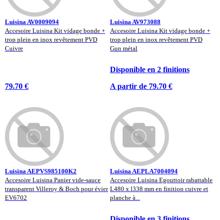
Luisina AV0009094
Luisina AV973088
Accesoire Luisina Kit vidage bonde +
Accesoire Luisina Kit vidage bonde +
trop plein en inox revêtement PVD
trop plein en inox revêtement PVD
Cuivre
Gun métal
Disponible en 2 finitions
79.70 €
A partir de 79.70 €
Luisina AEPVS985100K2
Luisina AEPLA7004094
Accesoire Luisina Panier vide-sauce
Accesoire Luisina Egouttoir rabattable
transparent Villeroy & Boch pour évier
L480 x l338 mm en finition cuivre et
EV6702
planche à...
Disponible en 3 finitions