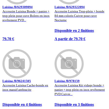
Luisina AV629309094
Luisina AV629322094
Accesoire Luisina Bonde + panier +
Accesoire Luisina Trop-plein + bonde
trop plein pour cuve Bolero en inox
84 mm coloris Cuivre pour cuve
revêtement PVD...
Nocturne
Disponible en 2 finitions
79.70 €
A partir de 79.70 €
Luisina AV96241505
Luisina AV978159
Accesoire Luisina Cache-bonde en
Accesoire Luisina Kit vidage bonde +
inox massif anthracite
panier + trop plein en inox revêtement
PVD Cuivre...
Disponible en 4 finitions
Disponible en 3 finitions