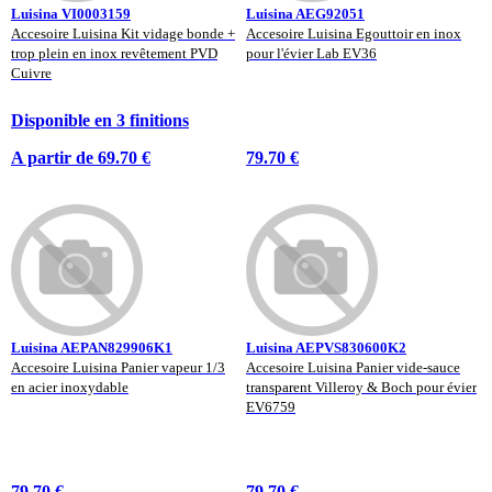
Luisina VI0003159
Luisina AEG92051
Accesoire Luisina Kit vidage bonde +
Accesoire Luisina Egouttoir en inox
trop plein en inox revêtement PVD
pour l'évier Lab EV36
Cuivre
Disponible en 3 finitions
A partir de 69.70 €
79.70 €
Luisina AEPAN829906K1
Luisina AEPVS830600K2
Accesoire Luisina Panier vapeur 1/3
Accesoire Luisina Panier vide-sauce
en acier inoxydable
transparent Villeroy & Boch pour évier
EV6759
79.70 €
79.70 €