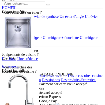
HOME51
Départ immédiat
Vous recherchez un évier ?
K128W 03 16 2
Un évier en inox
Un évier de synthèse
Un évier d'angle
Un évier
rond/ovale
Vous recherchez
une robinetterie ?
Un mélangeur
Un mitigeur
Un mitigeur + douchette
Un mitigeur
multi-jets + douchette
Vous recherchez d'autres
équipements de cuisine ?
239.70 €
Une hotte
Une crédence
home-inox
Vous recherchez des
Départ immédiat
accéssoires de cuisine ?
HI-34x40R10-VIDMAN-AEAF-BONDLUNE
Des accessoires eviers
Des accessoires hotte
Des accessoires cuisine
Des distributeurs de savon
Des siphons
Des produits d'entretien
Moyens de paiement :