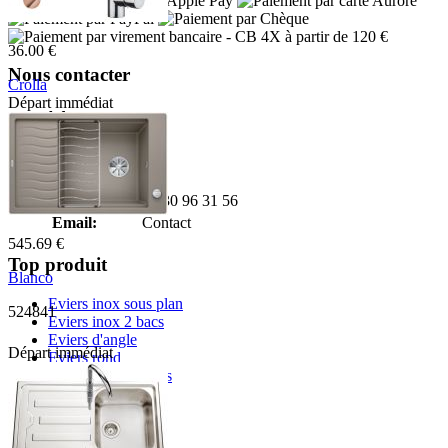
- CB 4X à partir de 120 €
36.00 €
Nous contacter
Crolla
Départ immédiat
Adresse:
7780VR
Boulevard de l'Odet
Village des artisans
35740 PACE
Téléphone:
02 30 96 31 56
Email:
Contact
545.69 €
Top produit
Blanco
Eviers inox sous plan
524841
Eviers inox 2 bacs
Eviers d'angle
Départ immédiat
Eviers rond
Eviers granit 2 bacs
Informations