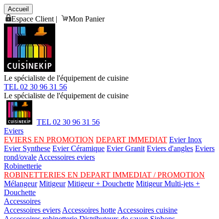
Accueil
Espace Client
|
Mon Panier
Le spécialiste de l'équipement de cuisine
TEL 02 30 96 31 56
Le spécialiste de l'équipement de cuisine
TEL 02 30 96 31 56
Eviers
EVIERS EN PROMOTION
DEPART IMMEDIAT
Evier Inox
Evier Synthese
Evier Céramique
Evier Granit
Eviers d'angles
Eviers
rond/ovale
Accessoires eviers
Robinetterie
ROBINETTERIES EN DEPART IMMEDIAT / PROMOTION
Mélangeur
Mitigeur
Mitigeur + Douchette
Mitigeur Multi-jets +
Douchette
Accessoires
Accessoires eviers
Accessoires hotte
Accessoires cuisine
Accessoires robinetterie
Distributeurs de savon
Siphons