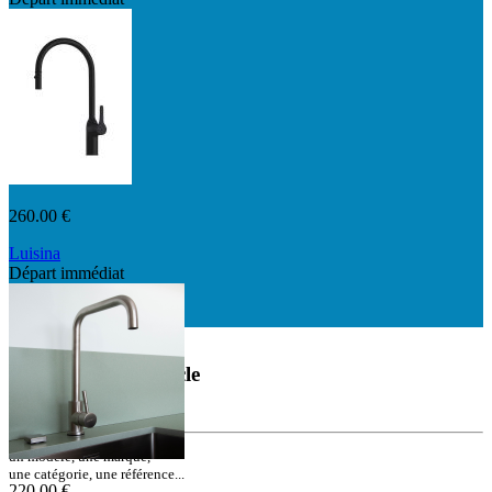
7780VO
260.00 €
Luisina
Départ immédiat
RC135DO079
Départ immédiat
Rechercher un article
ou une référence
un modèle, une marque,
une catégorie, une référence...
220.00 €