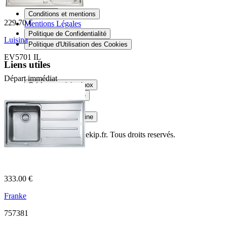
Livraison
Conditions et mentions
229.70 €
Mentions Légales
Politique de Confidentialité
Luisina
Politique d'Utilisation des Cookies
EV5701 IL
Liens utiles
Départ immédiat
Crédence cuisine inox
Douche sur mesure
Plateau en verre
Plan de travail cuisine
© Copyright 2014
Cuisinekip.fr
. Tous droits reservés.
333.00 €
Franke
757381