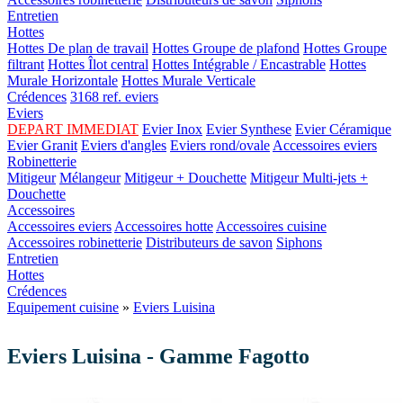
Entretien
Hottes
Hottes De plan de travail
Hottes Groupe de plafond
Hottes Groupe
filtrant
Hottes Îlot central
Hottes Intégrable / Encastrable
Hottes
Murale Horizontale
Hottes Murale Verticale
Crédences
3168 ref. eviers
Eviers
DEPART IMMEDIAT
Evier Inox
Evier Synthese
Evier Céramique
Evier Granit
Eviers d'angles
Eviers rond/ovale
Accessoires eviers
Robinetterie
Mitigeur
Mélangeur
Mitigeur + Douchette
Mitigeur Multi-jets +
Douchette
Accessoires
Accessoires eviers
Accessoires hotte
Accessoires cuisine
Accessoires robinetterie
Distributeurs de savon
Siphons
Entretien
Hottes
Crédences
Equipement cuisine
»
Eviers Luisina
Eviers Luisina - Gamme Fagotto