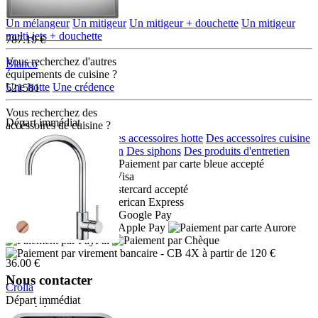
une robinetterie ?
Un mélangeur
Un mitigeur
Un mitigeur + douchette
Un mitigeur
multi-jets + douchette
787.19 €
Vous recherchez d'autres
Blanco
équipements de cuisine ?
Une hotte
Une crédence
521581
Vous recherchez des
Départ immédiat
accéssoires de cuisine ?
Des accessoires eviers
Des accessoires hotte
Des accessoires cuisine
Des distributeurs de savon
Des siphons
Des produits d'entretien
Moyens de paiement :
- CB 4X à partir de 120 €
36.00 €
Nous contacter
Crolla
Départ immédiat
Adresse:
7780VR