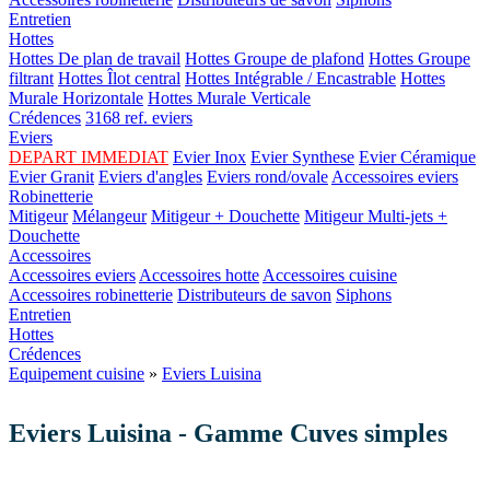
Entretien
Hottes
Hottes De plan de travail
Hottes Groupe de plafond
Hottes Groupe
filtrant
Hottes Îlot central
Hottes Intégrable / Encastrable
Hottes
Murale Horizontale
Hottes Murale Verticale
Crédences
3168 ref. eviers
Eviers
DEPART IMMEDIAT
Evier Inox
Evier Synthese
Evier Céramique
Evier Granit
Eviers d'angles
Eviers rond/ovale
Accessoires eviers
Robinetterie
Mitigeur
Mélangeur
Mitigeur + Douchette
Mitigeur Multi-jets +
Douchette
Accessoires
Accessoires eviers
Accessoires hotte
Accessoires cuisine
Accessoires robinetterie
Distributeurs de savon
Siphons
Entretien
Hottes
Crédences
Equipement cuisine
»
Eviers Luisina
Eviers Luisina - Gamme Cuves simples