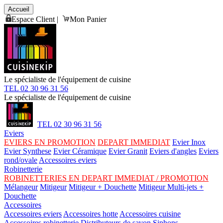
Accueil
Espace Client
|
Mon Panier
Le spécialiste de l'équipement de cuisine
TEL 02 30 96 31 56
Le spécialiste de l'équipement de cuisine
TEL 02 30 96 31 56
Eviers
EVIERS EN PROMOTION
DEPART IMMEDIAT
Evier Inox
Evier Synthese
Evier Céramique
Evier Granit
Eviers d'angles
Eviers
rond/ovale
Accessoires eviers
Robinetterie
ROBINETTERIES EN DEPART IMMEDIAT / PROMOTION
Mélangeur
Mitigeur
Mitigeur + Douchette
Mitigeur Multi-jets +
Douchette
Accessoires
Accessoires eviers
Accessoires hotte
Accessoires cuisine
Accessoires robinetterie
Distributeurs de savon
Siphons