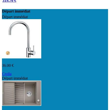
319.70 €
Départ immédiat
Départ immédiat
36.00 €
Crolla
Départ immédiat
7780VO