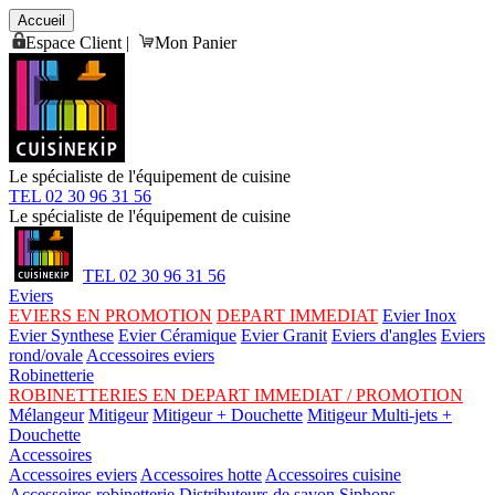
Accueil
Espace Client
|
Mon Panier
Le spécialiste de l'équipement de cuisine
TEL 02 30 96 31 56
Le spécialiste de l'équipement de cuisine
TEL 02 30 96 31 56
Eviers
EVIERS EN PROMOTION
DEPART IMMEDIAT
Evier Inox
Evier Synthese
Evier Céramique
Evier Granit
Eviers d'angles
Eviers
rond/ovale
Accessoires eviers
Robinetterie
ROBINETTERIES EN DEPART IMMEDIAT / PROMOTION
Mélangeur
Mitigeur
Mitigeur + Douchette
Mitigeur Multi-jets +
Douchette
Accessoires
Accessoires eviers
Accessoires hotte
Accessoires cuisine
Accessoires robinetterie
Distributeurs de savon
Siphons