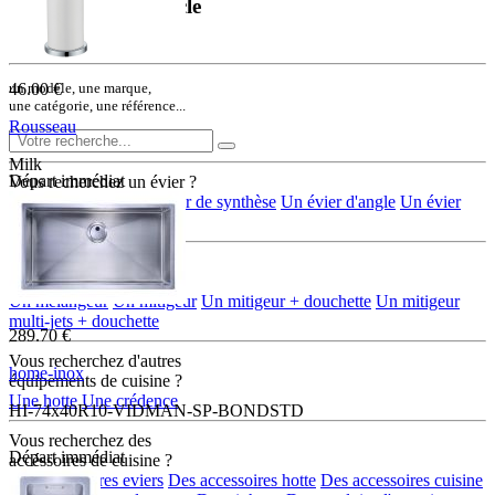
Rechercher un article
ou une référence
46.00 €
un modèle, une marque,
une catégorie, une référence...
Rousseau
Milk
Départ immédiat
Vous recherchez un évier ?
Un évier en inox
Un évier de synthèse
Un évier d'angle
Un évier
rond/ovale
Vous recherchez
une robinetterie ?
Un mélangeur
Un mitigeur
Un mitigeur + douchette
Un mitigeur
multi-jets + douchette
289.70 €
Vous recherchez d'autres
home-inox
équipements de cuisine ?
Une hotte
Une crédence
HI-74x40R10-VIDMAN-SP-BONDSTD
Vous recherchez des
Départ immédiat
accéssoires de cuisine ?
Des accessoires eviers
Des accessoires hotte
Des accessoires cuisine