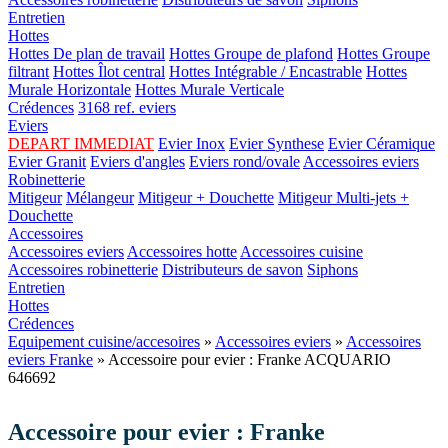
Entretien
Hottes
Hottes De plan de travail
Hottes Groupe de plafond
Hottes Groupe
filtrant
Hottes Îlot central
Hottes Intégrable / Encastrable
Hottes
Murale Horizontale
Hottes Murale Verticale
Crédences
3168 ref. eviers
Eviers
DEPART IMMEDIAT
Evier Inox
Evier Synthese
Evier Céramique
Evier Granit
Eviers d'angles
Eviers rond/ovale
Accessoires eviers
Robinetterie
Mitigeur
Mélangeur
Mitigeur + Douchette
Mitigeur Multi-jets +
Douchette
Accessoires
Accessoires eviers
Accessoires hotte
Accessoires cuisine
Accessoires robinetterie
Distributeurs de savon
Siphons
Entretien
Hottes
Crédences
Equipement cuisine/accesoires
»
Accessoires eviers
»
Accessoires
eviers Franke
» Accessoire pour evier : Franke ACQUARIO
646692
Accessoire pour evier : Franke