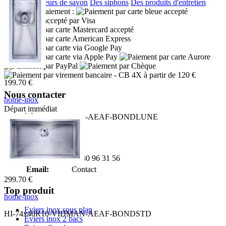
Des distributeurs de savon
Des siphons
Des produits d'entretien
Moyens de paiement :
- CB 4X à partir de 120 €
199.70 €
Nous contacter
home-inox
Départ immédiat
Adresse:
HI-16x40R10-VIDMAN-AEAF-BONDLUNE
Boulevard de l'Odet
Village des artisans
35740 PACE
Téléphone:
02 30 96 31 56
Email:
Contact
299.70 €
Top produit
home-inox
Eviers inox sous plan
HI-74x40R10-VIDMAN-AEAF-BONDSTD
Eviers inox 2 bacs