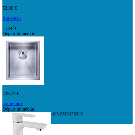
53.00 €
Rousseau
TUBÖ
Départ immédiat
239.70 €
home-inox
Départ immédiat
HI-34x40R10-VIDMAN-SP-BONDSTD
Départ immédiat