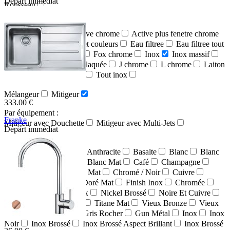
Départ immédiat
Rousseau
Par matière :
Acier inoxydable
Active chrome
Active plus fenetre chrome
Chrome
Chrome et couleurs
Eau filtree
Eau filtree tout
inox
Fenetre chrome
Fox chrome
Inox
Inox massif
Inox massif avec finition laquée
J chrome
L chrome
Laiton
Neo sensor tout inox
Tout inox
Par robinetterie :
Mélangeur
Mitigeur
333.00 €
Par équipement :
Franke
Mitigeur avec Douchette
Mitigeur avec Multi-Jets
Départ immédiat
757381
Par couleur/finition :
TOUT
Alumétallic
Anthracite
Basalte
Blanc
Blanc
Artic
Blanc Cristal
Blanc Mat
Café
Champagne
Chrome
Chrome/Noir Mat
Chromé / Noir
Cuivre
Cuivré Mat
Doré
Doré Mat
Finish Inox
Chromée
Chromée + Noire
Inox
Nickel Brossé
Noire Et Cuivre
Satinée + Finition Noire
Titane Mat
Vieux Bronze
Vieux
Cuivre
Gris Perle
Gris Rocher
Gun Métal
Inox
Inox
Noir
Inox Brossé
Inox Brossé Aspect Brillant
Inox Brossé