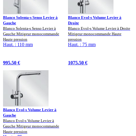
Blanco Solenta-s Senso Levier à
Blanco Evol-s Volume Levier à
Gauche
Droite
Blanco Solenta-s Senso Levier à
Blanco Evol-s Volume Levier à Droite
Gauche Mitigeur monocommande
Mitigeur monocommande Haute
Haute pression
pression
Haut. : 110 mm
Haut. : 75 mm
995.50 €
1075.50 €
Blanco Evol-s Volume Levier à
Gauche
Blanco Evol-s Volume Levier à
Gauche Mitigeur monocommande
Haute pression