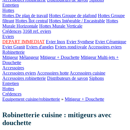
Entretien
Hottes
Hottes De plan de travail
Hottes Groupe de plafond
Hottes Groupe
filtrant
Hottes Îlot central
Hottes Intégrable / Encastrable
Hottes
Murale Horizontale
Hottes Murale Verticale
Crédences
3168 ref. eviers
Eviers
DEPART IMMEDIAT
Evier Inox
Evier Synthese
Evier Céramique
Evier Granit
Eviers d'angles
Eviers rond/ovale
Accessoires eviers
Robinetterie
Mitigeur
Mélangeur
Mitigeur + Douchette
Mitigeur Multi-jets +
Douchette
Accessoires
Accessoires eviers
Accessoires hotte
Accessoires cuisine
Accessoires robinetterie
Distributeurs de savon
Siphons
Entretien
Hottes
Crédences
Equipement cuisine/robinetterie
»
Mitigeur + Douchette
Robinetterie cuisine : mitigeurs avec
douchette