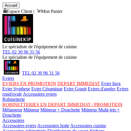
Accueil
Espace Client
|
Mon Panier
Le spécialiste de l'équipement de cuisine
TEL 02 30 96 31 56
Le spécialiste de l'équipement de cuisine
TEL 02 30 96 31 56
Eviers
EVIERS EN PROMOTION
DEPART IMMEDIAT
Evier Inox
Evier Synthese
Evier Céramique
Evier Granit
Eviers d'angles
Eviers
rond/ovale
Accessoires eviers
Robinetterie
ROBINETTERIES EN DEPART IMMEDIAT / PROMOTION
Mélangeur
Mitigeur
Mitigeur + Douchette
Mitigeur Multi-jets +
Douchette
Accessoires
Accessoires eviers
Accessoires hotte
Accessoires cuisine
Accessoires robinetterie
Distributeurs de savon
Siphons