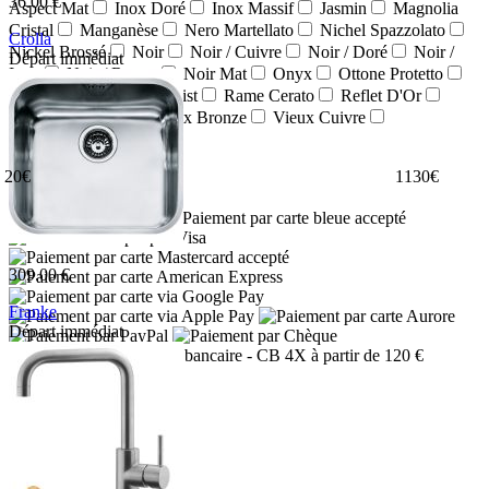
36.00 €
Aspect Mat
Inox Doré
Inox Massif
Jasmin
Magnolia
Cristal
Manganèse
Nero Martellato
Nichel Spazzolato
Crolla
Nickel Brossé
Noir
Noir / Cuivre
Noir / Doré
Noir /
Départ immédiat
Inox
Noir / Rouge
Noir Mat
Onyx
Ottone Protetto
7780VR
Oyster
PVD UltraResist
Rame Cerato
Reflet D'Or
Stone
Tartufo
Vieux Bronze
Vieux Cuivre
Par prix :
20
€
1130
€
RECHERCHER
Moyens de paiement :
309.00 €
Franke
Départ immédiat
009086
- CB 4X à partir de 120 €
Nous contacter
Adresse:
Boulevard de l'Odet
Village des artisans