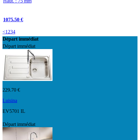
Haut. : 75 mm
1075.50 €
<
1
2
3
4
Départ immédiat
Départ immédiat
229.70 €
Luisina
EV5701 IL
Départ immédiat