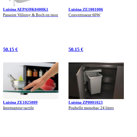
Luisina AEPAS9K0400K1
Luisina ZE1001006
Passoire Villeroy & Boch en inox
Convertisseur 60W
50.15 €
50.15 €
Luisina ZE1025009
Luisina ZP0001023
Interrupteur tactile
Poubelle monobac 24 litres