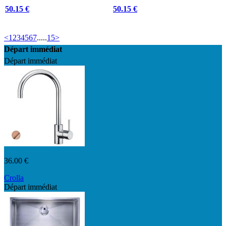
50.15 €
50.15 €
<
1
2
3
4
5
6
7
.....
15
>
Départ immédiat
Départ immédiat
36.00 €
Crolla
Départ immédiat
7780VR