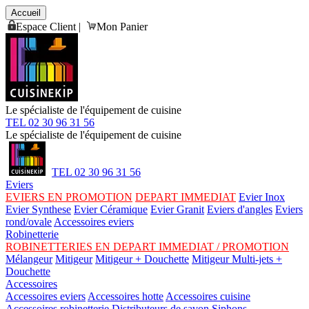
Accueil
Espace Client
|
Mon Panier
Le spécialiste de l'équipement de cuisine
TEL 02 30 96 31 56
Le spécialiste de l'équipement de cuisine
TEL 02 30 96 31 56
Eviers
EVIERS EN PROMOTION
DEPART IMMEDIAT
Evier Inox
Evier Synthese
Evier Céramique
Evier Granit
Eviers d'angles
Eviers
rond/ovale
Accessoires eviers
Robinetterie
ROBINETTERIES EN DEPART IMMEDIAT / PROMOTION
Mélangeur
Mitigeur
Mitigeur + Douchette
Mitigeur Multi-jets +
Douchette
Accessoires
Accessoires eviers
Accessoires hotte
Accessoires cuisine
Accessoires robinetterie
Distributeurs de savon
Siphons