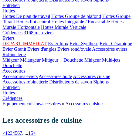
Entretien
Hottes
Hottes De plan de travail
Hottes Groupe de plafond
Hottes Groupe
filtrant
Hottes Îlot central
Hottes Intégrable / Encastrable
Hottes
Murale Horizontale
Hottes Murale Verticale
Crédences
3168 ref. eviers
Eviers
DEPART IMMEDIAT
Evier Inox
Evier Synthese
Evier Céramique
Evier Granit
Eviers d'angles
Eviers rond/ovale
Accessoires eviers
Robinetterie
Mitigeur
Mélangeur
Mitigeur + Douchette
Mitigeur Multi-jets +
Douchette
Accessoires
Accessoires eviers
Accessoires hotte
Accessoires cuisine
Accessoires robinetterie
Distributeurs de savon
Siphons
Entretien
Hottes
Crédences
Equipement cuisine/accesoires
»
Accessoires cuisine
Les accessoires de cuisine
<
1
2
3
4
5
6
7
.....
15
>