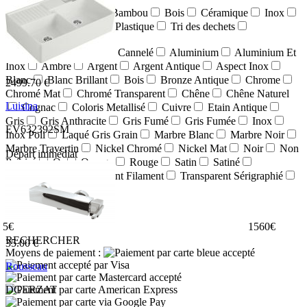
Acier
Aluminium
Bambou
Bois
Céramique
Inox
Métal
Non précisé
Plastique
Tri des dechets
Par couleur/finition :
TOUT
Alu
Alu Cannelé
Aluminium
Aluminium Et
Inox
Ambre
Argent
Argent Antique
Aspect Inox
Blanc
Blanc Brillant
Bois
Bronze Antique
Chrome
2499.70 €
Chromé Mat
Chromé Transparent
Chêne
Chêne Naturel
Luisina
Cognac
Coloris Metallisé
Cuivre
Etain Antique
Gris
Gris Anthracite
Gris Fumé
Gris Fumée
Inox
EV632392SM
Inox Poli
Laqué Gris Grain
Marbre Blanc
Marbre Noir
Marbre Travertin
Nickel Chromé
Nickel Mat
Noir
Non
Départ immédiat
Précisé
Or
Orange
Rouge
Satin
Satiné
Transparent
Transparent Filament
Transparent Sérigraphié
Vert
Wengé
Par prix :
5
€
1560
€
RECHERCHER
35.00 €
Moyens de paiement :
Rousseau
DGERZAT