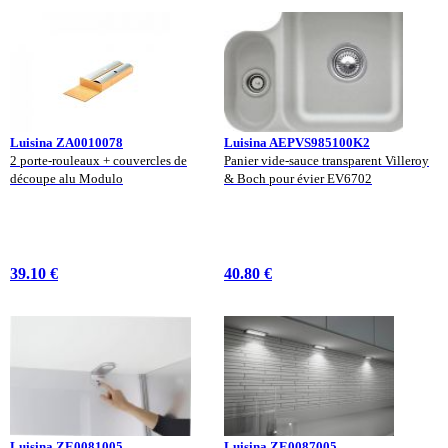
Luisina ZA0010078
Luisina AEPVS985100K2
2 porte-rouleaux + couvercles de
Panier vide-sauce transparent Villeroy
découpe alu Modulo
& Boch pour évier EV6702
39.10 €
40.80 €
Luisina ZE0081005
Luisina ZE0087005