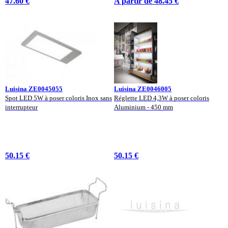
47.60 €
A partir de 48.45 €
Luisina ZE0045055
Luisina ZE0046005
Spot LED 5W à poser coloris Inox sans
Réglette LED 4,3W à poser coloris
interrupteur
Aluminium - 450 mm
50.15 €
50.15 €