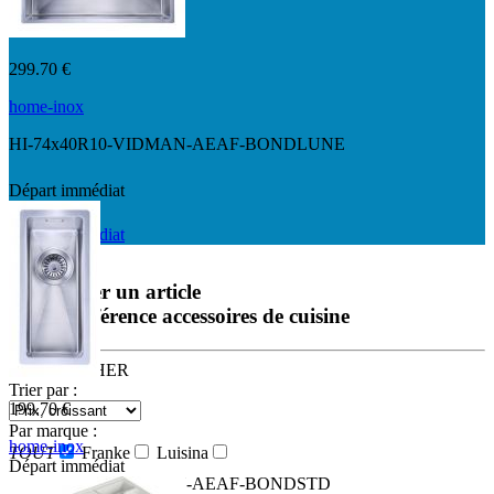
299.70 €
home-inox
HI-74x40R10-VIDMAN-AEAF-BONDLUNE
Départ immédiat
Départ immédiat
Rechercher un article
ou une référence
accessoires de cuisine
RECHERCHER
Trier par :
199.70 €
Par marque :
home-inox
TOUT
Franke
Luisina
Départ immédiat
HI-16x40R10-VIDMAN-AEAF-BONDSTD
Par matière :