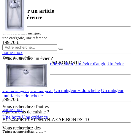
Rechercher un article
ou une référence
un modèle, une marque,
une catégorie, une référence...
199.70 €
home-inox
Départ immédiat
Vous recherchez un évier ?
HI-16x40R10-VIDMAN-SP-BONDSTD
Un évier en inox
Un évier de synthèse
Un évier d'angle
Un évier
rond/ovale
Vous recherchez
une robinetterie ?
Un mélangeur
Un mitigeur
Un mitigeur + douchette
Un mitigeur
multi-jets + douchette
299.70 €
Vous recherchez d'autres
home-inox
équipements de cuisine ?
Une hotte
Une crédence
HI-74x40R10-VIDMAN-AEAF-BONDSTD
Vous recherchez des
Départ immédiat