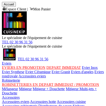
Accueil
Espace Client
|
Mon Panier
Le spécialiste de l'équipement de cuisine
TEL 02 30 96 31 56
Le spécialiste de l'équipement de cuisine
TEL 02 30 96 31 56
Eviers
EVIERS EN PROMOTION
DEPART IMMEDIAT
Evier Inox
Evier Synthese
Evier Céramique
Evier Granit
Eviers d'angles
Eviers
rond/ovale
Accessoires eviers
Robinetterie
ROBINETTERIES EN DEPART IMMEDIAT / PROMOTION
Mélangeur
Mitigeur
Mitigeur + Douchette
Mitigeur Multi-jets +
Douchette
Accessoires
Accessoires eviers
Accessoires hotte
Accessoires cuisine
Accessoires robinetterie
Distributeurs de savon
Siphons