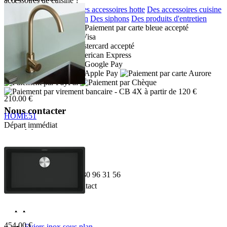
accéssoires de cuisine ?
Des accessoires eviers
Des accessoires hotte
Des accessoires cuisine
Des distributeurs de savon
Des siphons
Des produits d'entretien
Moyens de paiement :
- CB 4X à partir de 120 €
210.00 €
Nous contacter
HOME51
Départ immédiat
Adresse:
K127W 01 43 2
Boulevard de l'Odet
Village des artisans
35740 PACE
Téléphone:
02 30 96 31 56
Email:
Contact
Top produit
454.00 €
Eviers inox sous plan