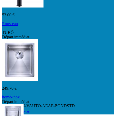
53.00 €
Rousseau
TUBÖ
Départ immédiat
249.70 €
home-inox
Départ immédiat
HI-34x40R10-VAUTO-AEAF-BONDSTD
Départ immédiat