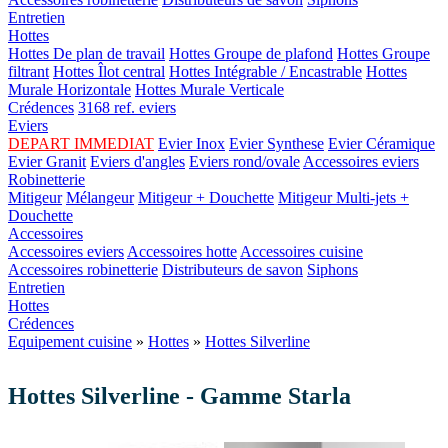
Entretien
Hottes
Hottes De plan de travail
Hottes Groupe de plafond
Hottes Groupe
filtrant
Hottes Îlot central
Hottes Intégrable / Encastrable
Hottes
Murale Horizontale
Hottes Murale Verticale
Crédences
3168 ref. eviers
Eviers
DEPART IMMEDIAT
Evier Inox
Evier Synthese
Evier Céramique
Evier Granit
Eviers d'angles
Eviers rond/ovale
Accessoires eviers
Robinetterie
Mitigeur
Mélangeur
Mitigeur + Douchette
Mitigeur Multi-jets +
Douchette
Accessoires
Accessoires eviers
Accessoires hotte
Accessoires cuisine
Accessoires robinetterie
Distributeurs de savon
Siphons
Entretien
Hottes
Crédences
Equipement cuisine
»
Hottes
»
Hottes Silverline
Hottes Silverline - Gamme Starla