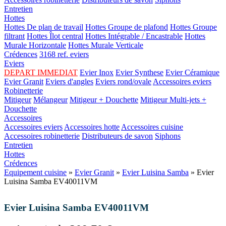
Entretien
Hottes
Hottes De plan de travail
Hottes Groupe de plafond
Hottes Groupe
filtrant
Hottes Îlot central
Hottes Intégrable / Encastrable
Hottes
Murale Horizontale
Hottes Murale Verticale
Crédences
3168 ref. eviers
Eviers
DEPART IMMEDIAT
Evier Inox
Evier Synthese
Evier Céramique
Evier Granit
Eviers d'angles
Eviers rond/ovale
Accessoires eviers
Robinetterie
Mitigeur
Mélangeur
Mitigeur + Douchette
Mitigeur Multi-jets +
Douchette
Accessoires
Accessoires eviers
Accessoires hotte
Accessoires cuisine
Accessoires robinetterie
Distributeurs de savon
Siphons
Entretien
Hottes
Crédences
Equipement cuisine
»
Evier Granit
»
Evier Luisina Samba
» Evier
Luisina Samba EV40011VM
Evier Luisina Samba EV40011VM