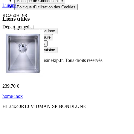
Politique de Confidentialité
Luisina
Politique d'Utilisation des Cookies
RC260H198
Liens utiles
Départ immédiat
Crédence cuisine inox
Douche sur mesure
Plateau en verre
Plan de travail cuisine
© Copyright 2014
Cuisinekip.fr
. Tous droits reservés.
239.70 €
home-inox
HI-34x40R10-VIDMAN-SP-BONDLUNE