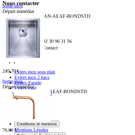
Nous contacter
home-inox
Départ immédiat
Adresse:
HI-16x40R10-VIDMAN-AEAF-BONDSTD
Boulevard de l'Odet
Village des artisans
35740 PACE
Téléphone:
02 30 96 31 56
Email:
Contact
Top produit
249.70 €
Eviers inox sous plan
Eviers inox 2 bacs
home-inox
Eviers d'angle
Départ immédiat
Eviers rond
HI-34x40R10-VAUTO-AEAF-BONDSTD
Eviers granit 2 bacs
Informations
Livraison
Conditions et mentions
Mentions Légales
76.00 €