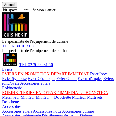
Accueil
Espace Client
|
Mon Panier
Le spécialiste de l'équipement de cuisine
TEL 02 30 96 31 56
Le spécialiste de l'équipement de cuisine
TEL 02 30 96 31 56
Eviers
EVIERS EN PROMOTION
DEPART IMMEDIAT
Evier Inox
Evier Synthese
Evier Céramique
Evier Granit
Eviers d'angles
Eviers
rond/ovale
Accessoires eviers
Robinetterie
ROBINETTERIES EN DEPART IMMEDIAT / PROMOTION
Mélangeur
Mitigeur
Mitigeur + Douchette
Mitigeur Multi-jets +
Douchette
Accessoires
Accessoires eviers
Accessoires hotte
Accessoires cuisine
Accessoires robinetterie
Distributeurs de savon
Siphons