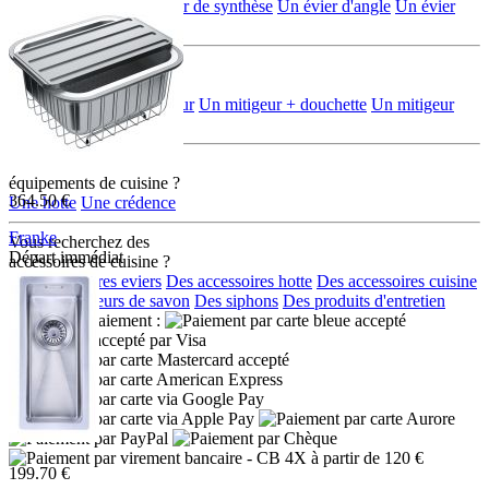
Un évier en inox
Un évier de synthèse
Un évier d'angle
Un évier
rond/ovale
Vous recherchez
une robinetterie ?
Un mélangeur
Un mitigeur
Un mitigeur + douchette
Un mitigeur
multi-jets + douchette
Vous recherchez d'autres
équipements de cuisine ?
364.50 €
Une hotte
Une crédence
Franke
Vous recherchez des
Départ immédiat
accéssoires de cuisine ?
646692
Des accessoires eviers
Des accessoires hotte
Des accessoires cuisine
Des distributeurs de savon
Des siphons
Des produits d'entretien
Moyens de paiement :
- CB 4X à partir de 120 €
199.70 €