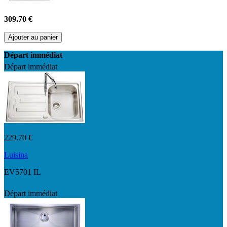
309.70 €
Ajouter au panier
Départ immédiat
Départ immédiat
229.70 €
Luisina
EV5701 IL
Départ immédiat