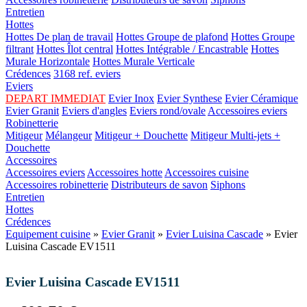
Entretien
Hottes
Hottes De plan de travail
Hottes Groupe de plafond
Hottes Groupe
filtrant
Hottes Îlot central
Hottes Intégrable / Encastrable
Hottes
Murale Horizontale
Hottes Murale Verticale
Crédences
3168 ref. eviers
Eviers
DEPART IMMEDIAT
Evier Inox
Evier Synthese
Evier Céramique
Evier Granit
Eviers d'angles
Eviers rond/ovale
Accessoires eviers
Robinetterie
Mitigeur
Mélangeur
Mitigeur + Douchette
Mitigeur Multi-jets +
Douchette
Accessoires
Accessoires eviers
Accessoires hotte
Accessoires cuisine
Accessoires robinetterie
Distributeurs de savon
Siphons
Entretien
Hottes
Crédences
Equipement cuisine
»
Evier Granit
»
Evier Luisina Cascade
» Evier
Luisina Cascade EV1511
Evier Luisina Cascade EV1511