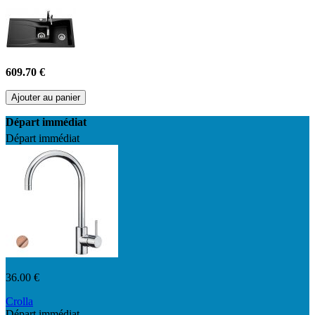
609.70 €
Ajouter au panier
Départ immédiat
Départ immédiat
36.00 €
Crolla
Départ immédiat