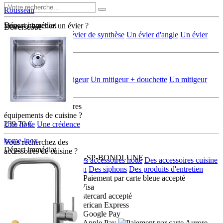
Rousseau
Départ immédiat
Vous recherchez un évier ?
Doverscope
Un évier en inox
Un évier de synthèse
Un évier d'angle
Un évier
rond/ovale
Vous recherchez
une robinetterie ?
Un mélangeur
Un mitigeur
Un mitigeur + douchette
Un mitigeur
multi-jets + douchette
Vous recherchez d'autres
équipements de cuisine ?
239.70 €
Une hotte
Une crédence
home-inox
Vous recherchez des
Départ immédiat
accéssoires de cuisine ?
HI-34x40R10-VIDMAN-SP-BONDLUNE
Des accessoires eviers
Des accessoires hotte
Des accessoires cuisine
Des distributeurs de savon
Des siphons
Des produits d'entretien
Moyens de paiement :