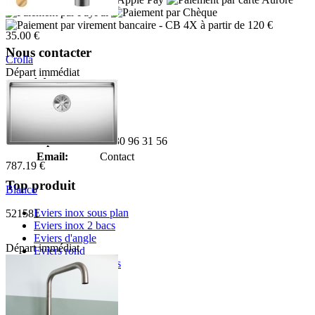
- CB 4X à partir de 120 €
35.00 €
Nous contacter
Crolla
Départ immédiat
Adresse:
7760VO
Boulevard de l'Odet
Village des artisans
35740 PACE
Téléphone:
02 30 96 31 56
Email:
Contact
787.19 €
Top produit
Blanco
Eviers inox sous plan
521581
Eviers inox 2 bacs
Eviers d'angle
Départ immédiat
Eviers rond
Eviers granit 2 bacs
Informations