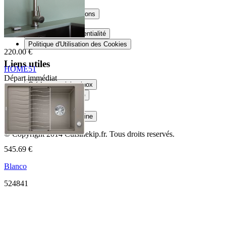
Livraison
Conditions et mentions
Mentions Légales
Politique de Confidentialité
Politique d'Utilisation des Cookies
220.00 €
Liens utiles
HOME51
Départ immédiat
Crédence cuisine inox
K128W 03 16 2
Douche sur mesure
Plateau en verre
Plan de travail cuisine
© Copyright 2014
Cuisinekip.fr
. Tous droits reservés.
545.69 €
Blanco
524841