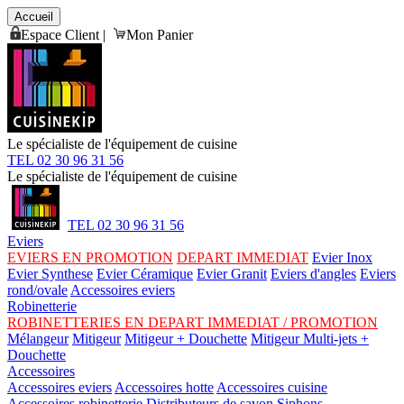
Accueil
Espace Client
|
Mon Panier
Le spécialiste de l'équipement de cuisine
TEL 02 30 96 31 56
Le spécialiste de l'équipement de cuisine
TEL 02 30 96 31 56
Eviers
EVIERS EN PROMOTION
DEPART IMMEDIAT
Evier Inox
Evier Synthese
Evier Céramique
Evier Granit
Eviers d'angles
Eviers
rond/ovale
Accessoires eviers
Robinetterie
ROBINETTERIES EN DEPART IMMEDIAT / PROMOTION
Mélangeur
Mitigeur
Mitigeur + Douchette
Mitigeur Multi-jets +
Douchette
Accessoires
Accessoires eviers
Accessoires hotte
Accessoires cuisine
Accessoires robinetterie
Distributeurs de savon
Siphons