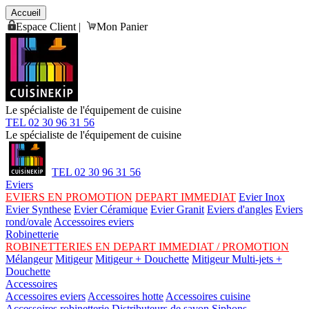
Accueil
Espace Client
|
Mon Panier
Le spécialiste de l'équipement de cuisine
TEL 02 30 96 31 56
Le spécialiste de l'équipement de cuisine
TEL 02 30 96 31 56
Eviers
EVIERS EN PROMOTION
DEPART IMMEDIAT
Evier Inox
Evier Synthese
Evier Céramique
Evier Granit
Eviers d'angles
Eviers
rond/ovale
Accessoires eviers
Robinetterie
ROBINETTERIES EN DEPART IMMEDIAT / PROMOTION
Mélangeur
Mitigeur
Mitigeur + Douchette
Mitigeur Multi-jets +
Douchette
Accessoires
Accessoires eviers
Accessoires hotte
Accessoires cuisine
Accessoires robinetterie
Distributeurs de savon
Siphons