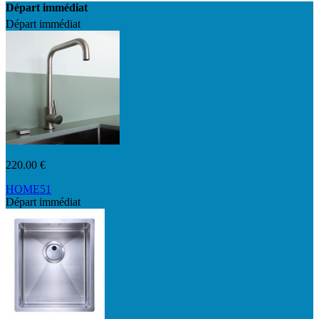
Départ immédiat
Départ immédiat
220.00 €
HOME51
Départ immédiat
K128W 03 16 2