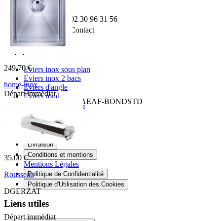
35740 PACE
Téléphone:
02 30 96 31 56
Email:
Contact
Top produit
249.70 €
Eviers inox sous plan
Eviers inox 2 bacs
home-inox
Eviers d'angle
Départ immédiat
Eviers rond
HI-34x40R10-VAUTO-AEAF-BONDSTD
Eviers granit 2 bacs
Informations
Livraison
Conditions et mentions
35.00 €
Mentions Légales
Politique de Confidentialité
Rousseau
Politique d'Utilisation des Cookies
DGERZAT
Liens utiles
Départ immédiat