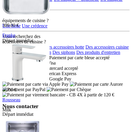
multi-jets + douchette
Vous recherchez d'autres
équipements de cuisine ?
309.00 €
Une hotte
Une crédence
Franke
Vous recherchez des
Départ immédiat
accéssoires de cuisine ?
009086
Des accessoires eviers
Des accessoires hotte
Des accessoires cuisine
Des distributeurs de savon
Des siphons
Des produits d'entretien
Moyens de paiement :
46.00 €
- CB 4X à partir de 120 €
Rousseau
Nous contacter
Milk
Départ immédiat
Adresse:
Boulevard de l'Odet
Village des artisans