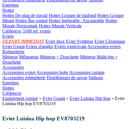
Entretien
Hottes
Hottes De plan de travail
Hottes Groupe de plafond
Hottes Groupe
filtrant
Hottes Îlot central
Hottes Intégrable / Encastrable
Hottes
Murale Horizontale
Hottes Murale Verticale
Crédences
3168 ref. eviers
Eviers
DEPART IMMEDIAT
Evier Inox
Evier Synthese
Evier Céramique
Evier Granit
Eviers d'angles
Eviers rond/ovale
Accessoires eviers
Robinetterie
Mitigeur
Mélangeur
Mitigeur + Douchette
Mitigeur Multi-jets +
Douchette
Accessoires
Accessoires eviers
Accessoires hotte
Accessoires cuisine
Accessoires robinetterie
Distributeurs de savon
Siphons
Entretien
Hottes
Crédences
Equipement cuisine
»
Evier Granit
»
Evier Luisina Hip hop
» Evier
Luisina Hip hop EV8703219
Evier Luisina Hip hop EV8703219