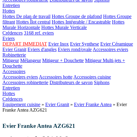
Entretien
Hottes
Hottes De plan de travail
Hottes Groupe de plafond
Hottes Groupe
filtrant
Hottes Îlot central
Hottes Intégrable / Encastrable
Hottes
Murale Horizontale
Hottes Murale Verticale
Crédences
3168 ref. eviers
Eviers
DEPART IMMEDIAT
Evier Inox
Evier Synthese
Evier Céramique
Evier Granit
Eviers d'angles
Eviers rond/ovale
Accessoires eviers
Robinetterie
Mitigeur
Mélangeur
Mitigeur + Douchette
Mitigeur Multi-jets +
Douchette
Accessoires
Accessoires eviers
Accessoires hotte
Accessoires cuisine
Accessoires robinetterie
Distributeurs de savon
Siphons
Entretien
Hottes
Crédences
Equipement cuisine
»
Evier Granit
»
Evier Franke Antea
» Evier
Franke Antea AZG621
Evier Franke Antea AZG621