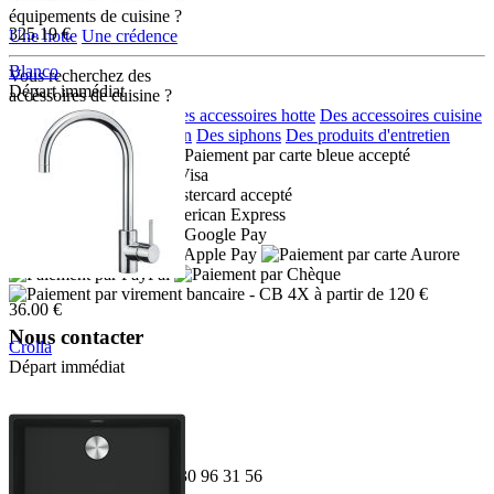
équipements de cuisine ?
325.19 €
Une hotte
Une crédence
Blanco
Vous recherchez des
Départ immédiat
accéssoires de cuisine ?
522959
Des accessoires eviers
Des accessoires hotte
Des accessoires cuisine
Des distributeurs de savon
Des siphons
Des produits d'entretien
Moyens de paiement :
- CB 4X à partir de 120 €
36.00 €
Nous contacter
Crolla
Départ immédiat
Adresse:
7780NK
Boulevard de l'Odet
Village des artisans
35740 PACE
Téléphone:
02 30 96 31 56