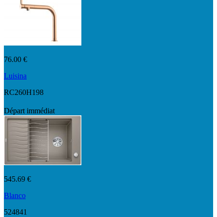
76.00 €
Luisina
RC260H198
Départ immédiat
545.69 €
Blanco
524841