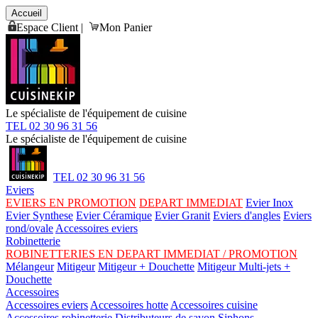
Accueil
Espace Client
|
Mon Panier
Le spécialiste de l'équipement de cuisine
TEL 02 30 96 31 56
Le spécialiste de l'équipement de cuisine
TEL 02 30 96 31 56
Eviers
EVIERS EN PROMOTION
DEPART IMMEDIAT
Evier Inox
Evier Synthese
Evier Céramique
Evier Granit
Eviers d'angles
Eviers
rond/ovale
Accessoires eviers
Robinetterie
ROBINETTERIES EN DEPART IMMEDIAT / PROMOTION
Mélangeur
Mitigeur
Mitigeur + Douchette
Mitigeur Multi-jets +
Douchette
Accessoires
Accessoires eviers
Accessoires hotte
Accessoires cuisine
Accessoires robinetterie
Distributeurs de savon
Siphons