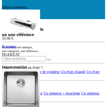
Départ immédiat
Départ immédiat
Rechercher un article
ou une référence
35.00 €
Rousseau
un modèle, une marque,
une catégorie, une référence...
DGERZAT
Départ immédiat
Vous recherchez un évier ?
Un évier en inox
Un évier de synthèse
Un évier d'angle
Un évier
rond/ovale
Vous recherchez
une robinetterie ?
Un mélangeur
Un mitigeur
Un mitigeur + douchette
Un mitigeur
multi-jets + douchette
Vous recherchez d'autres