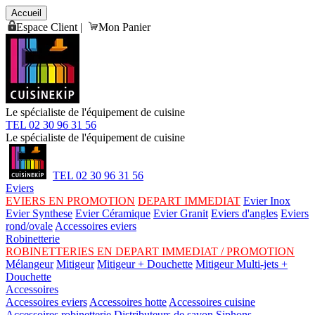
Accueil
Espace Client
|
Mon Panier
Le spécialiste de l'équipement de cuisine
TEL 02 30 96 31 56
Le spécialiste de l'équipement de cuisine
TEL 02 30 96 31 56
Eviers
EVIERS EN PROMOTION
DEPART IMMEDIAT
Evier Inox
Evier Synthese
Evier Céramique
Evier Granit
Eviers d'angles
Eviers
rond/ovale
Accessoires eviers
Robinetterie
ROBINETTERIES EN DEPART IMMEDIAT / PROMOTION
Mélangeur
Mitigeur
Mitigeur + Douchette
Mitigeur Multi-jets +
Douchette
Accessoires
Accessoires eviers
Accessoires hotte
Accessoires cuisine
Accessoires robinetterie
Distributeurs de savon
Siphons