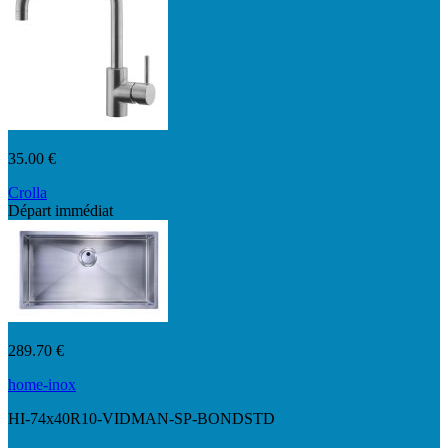
35.00 €
Crolla
Départ immédiat
7760NK
289.70 €
home-inox
HI-74x40R10-VIDMAN-SP-BONDSTD