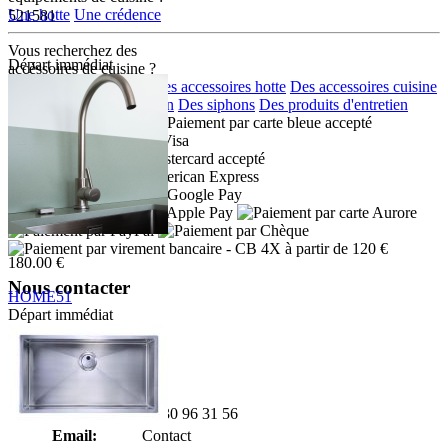
Une hotte
Une crédence
521581
Vous recherchez des
Départ immédiat
accéssoires de cuisine ?
Des accessoires eviers
Des accessoires hotte
Des accessoires cuisine
Des distributeurs de savon
Des siphons
Des produits d'entretien
Moyens de paiement :
- CB 4X à partir de 120 €
180.00 €
Nous contacter
HOME51
Départ immédiat
Adresse:
K127W 01 16 2
Boulevard de l'Odet
Village des artisans
35740 PACE
Téléphone:
02 30 96 31 56
Email:
Contact