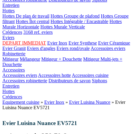
Entretien
Hottes
Hottes De plan de travail
Hottes Groupe de plafond
Hottes Groupe
filtrant
Hottes Îlot central
Hottes Intégrable / Encastrable
Hottes
Murale Horizontale
Hottes Murale Verticale
Crédences
3168 ref. eviers
Eviers
DEPART IMMEDIAT
Evier Inox
Evier Synthese
Evier Céramique
Evier Granit
Eviers d'angles
Eviers rond/ovale
Accessoires eviers
Robinetterie
Mitigeur
Mélangeur
Mitigeur + Douchette
Mitigeur Multi-jets +
Douchette
Accessoires
Accessoires eviers
Accessoires hotte
Accessoires cuisine
Accessoires robinetterie
Distributeurs de savon
Siphons
Entretien
Hottes
Crédences
Equipement cuisine
»
Evier Inox
»
Evier Luisina Nuance
» Evier
Luisina Nuance EV5721
Evier Luisina Nuance EV5721