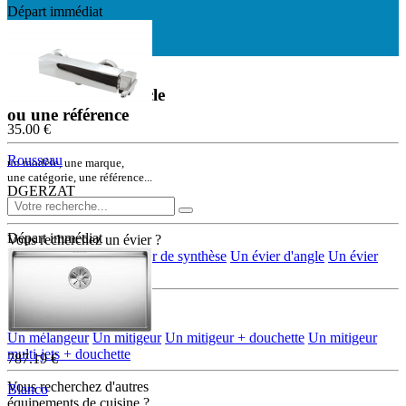
Départ immédiat
Départ immédiat
Rechercher un article
ou une référence
35.00 €
Rousseau
un modèle, une marque,
une catégorie, une référence...
DGERZAT
Départ immédiat
Vous recherchez un évier ?
Un évier en inox
Un évier de synthèse
Un évier d'angle
Un évier
rond/ovale
Vous recherchez
une robinetterie ?
Un mélangeur
Un mitigeur
Un mitigeur + douchette
Un mitigeur
multi-jets + douchette
787.19 €
Vous recherchez d'autres
Blanco
équipements de cuisine ?