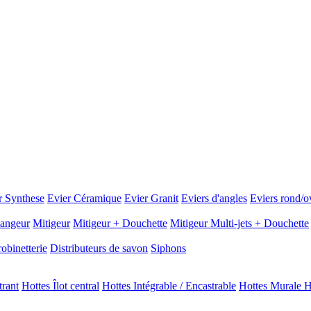
r Synthese
Evier Céramique
Evier Granit
Eviers d'angles
Eviers rond/o
angeur
Mitigeur
Mitigeur + Douchette
Mitigeur Multi-jets + Douchette
obinetterie
Distributeurs de savon
Siphons
trant
Hottes Îlot central
Hottes Intégrable / Encastrable
Hottes Murale H