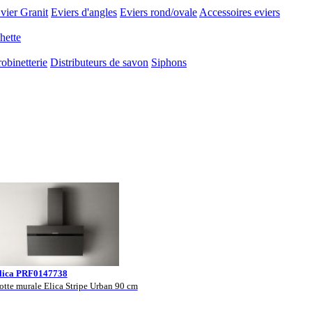
vier Granit
Eviers d'angles
Eviers rond/ovale
Accessoires eviers
hette
obinetterie
Distributeurs de savon
Siphons
lica PRF0147738
otte murale Elica Stripe Urban 90 cm