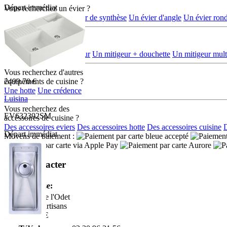
Départ immédiat
Vous recherchez un évier ?
Un évier en inox
Un évier de synthèse
Un évier d'angle
Un évier ron
Vous recherchez
une robinetterie ?
Un mélangeur
Un mitigeur
Un mitigeur + douchette
Un mitigeur multi
Vous recherchez d'autres
équipements de cuisine ?
2499.70 €
Une hotte
Une crédence
Luisina
Vous recherchez des
EV632392SM
accéssoires de cuisine ?
Des accessoires eviers
Des accessoires hotte
Des accessoires cuisine
D
Départ immédiat
Moyens de paiement :
Nous contacter
Adresse:
Boulevard de l'Odet
Village des artisans
35740 PACE