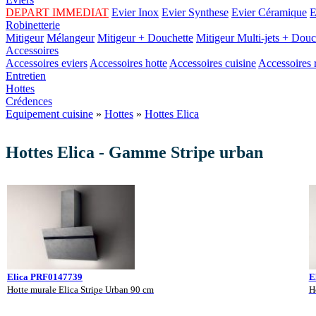
DEPART IMMEDIAT
Evier Inox
Evier Synthese
Evier Céramique
E
Robinetterie
Mitigeur
Mélangeur
Mitigeur + Douchette
Mitigeur Multi-jets + Douc
Accessoires
Accessoires eviers
Accessoires hotte
Accessoires cuisine
Accessoires r
Entretien
Hottes
Crédences
Equipement cuisine
»
Hottes
»
Hottes Elica
Hottes Elica - Gamme Stripe urban
Elica PRF0147739
E
Hotte murale Elica Stripe Urban 90 cm
H