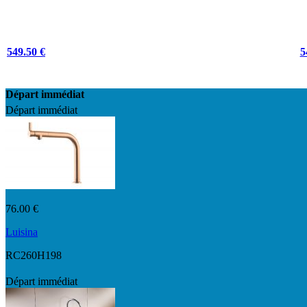
549.50 €
5
Départ immédiat
Départ immédiat
76.00 €
Luisina
RC260H198
Départ immédiat