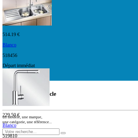
514.19 €
Blanco
518456
Départ immédiat
Départ immédiat
Rechercher un article
ou une référence
229.50 €
un modèle, une marque,
une catégorie, une référence...
Blanco
519810