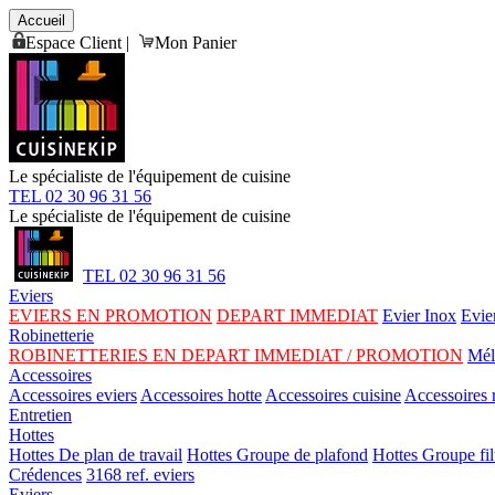
Accueil
Espace Client
|
Mon Panier
Le spécialiste de l'équipement de cuisine
TEL 02 30 96 31 56
Le spécialiste de l'équipement de cuisine
TEL 02 30 96 31 56
Eviers
EVIERS EN PROMOTION
DEPART IMMEDIAT
Evier Inox
Evie
Robinetterie
ROBINETTERIES EN DEPART IMMEDIAT / PROMOTION
Mél
Accessoires
Accessoires eviers
Accessoires hotte
Accessoires cuisine
Accessoires r
Entretien
Hottes
Hottes De plan de travail
Hottes Groupe de plafond
Hottes Groupe fil
Crédences
3168 ref. eviers
Eviers