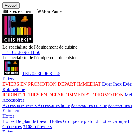
Accueil
Espace Client
|
Mon Panier
Le spécialiste de l'équipement de cuisine
TEL 02 30 96 31 56
Le spécialiste de l'équipement de cuisine
TEL 02 30 96 31 56
Eviers
EVIERS EN PROMOTION
DEPART IMMEDIAT
Evier Inox
Evie
Robinetterie
ROBINETTERIES EN DEPART IMMEDIAT / PROMOTION
Mél
Accessoires
Accessoires eviers
Accessoires hotte
Accessoires cuisine
Accessoires r
Entretien
Hottes
Hottes De plan de travail
Hottes Groupe de plafond
Hottes Groupe fil
Crédences
3168 ref. eviers
Eviers