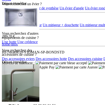
Départ immédiat
Vous recherchez un évier ?
7735VO
Un évier en inox
Un évier de synthèse
Un évier d'angle
Un évier ron
Vous recherchez
une robinetterie ?
Un mélangeur
Un mitigeur
Un mitigeur + douchette
Un mitigeur multi
Vous recherchez d'autres
289.70 €
équipements de cuisine ?
Une hotte
Une crédence
home-inox
Vous recherchez des
HI-74x40R10-VIDMAN-SP-BONDSTD
accéssoires de cuisine ?
Des accessoires eviers
Des accessoires hotte
Des accessoires cuisine
D
Départ immédiat
Moyens de paiement :
Nous contacter
Adresse:
Boulevard de l'Odet
Village des artisans
35740 PACE