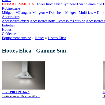
DEPART IMMEDIAT
Evier Inox
Evier Synthese
Evier Céramique
E
Robinetterie
Mitigeur
Mélangeur
Mitigeur + Douchette
Mitigeur Multi-jets + Douc
Accessoires
Accessoires eviers
Accessoires hotte
Accessoires cuisine
Accessoires r
Entretien
Hottes
Crédences
Equipement cuisine
»
Hottes
»
Hottes Elica
Hottes Elica - Gamme Sun
Elica PRF0099347A
E
Hotte murale Elica Sun 60 cm
H