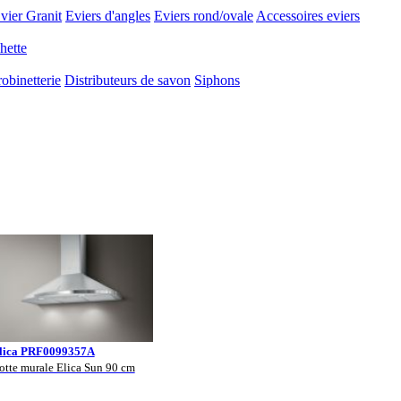
vier Granit
Eviers d'angles
Eviers rond/ovale
Accessoires eviers
hette
obinetterie
Distributeurs de savon
Siphons
lica PRF0099357A
otte murale Elica Sun 90 cm