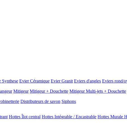
r Synthese
Evier Céramique
Evier Granit
Eviers d'angles
Eviers rond/o
angeur
Mitigeur
Mitigeur + Douchette
Mitigeur Multi-jets + Douchette
obinetterie
Distributeurs de savon
Siphons
trant
Hottes Îlot central
Hottes Intégrable / Encastrable
Hottes Murale H