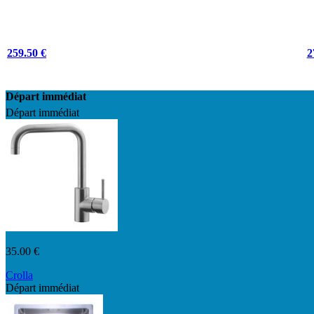
259.50 €
2
Départ immédiat
Départ immédiat
35.00 €
Crolla
Départ immédiat
7760NK