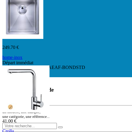
249.70 €
home-inox
Départ immédiat
HI-34x40R10-VAUTO-AEAF-BONDSTD
Départ immédiat
Rechercher un article
ou une référence
un modèle, une marque,
une catégorie, une référence...
41.00 €
Crolla