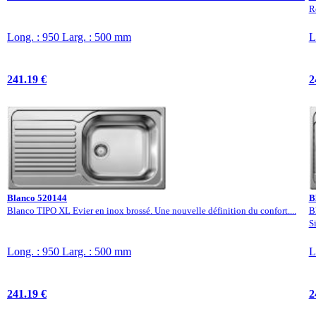
Ré
Long. : 950 Larg. : 500 mm
L
241.19 €
2
Blanco 520144
B
Blanco TIPO XL Evier en inox brossé. Une nouvelle définition du confort....
B
S
Long. : 950 Larg. : 500 mm
L
241.19 €
2