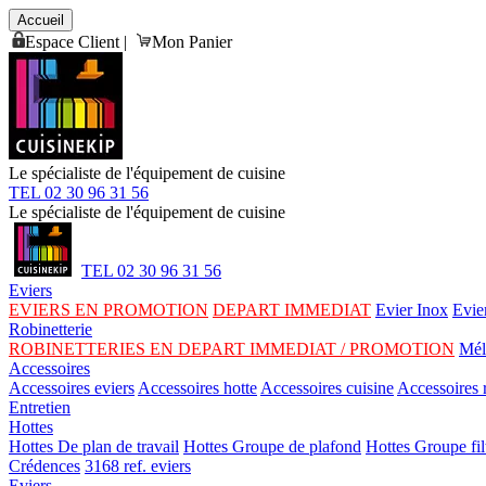
Accueil
Espace Client
|
Mon Panier
Le spécialiste de l'équipement de cuisine
TEL 02 30 96 31 56
Le spécialiste de l'équipement de cuisine
TEL 02 30 96 31 56
Eviers
EVIERS EN PROMOTION
DEPART IMMEDIAT
Evier Inox
Evie
Robinetterie
ROBINETTERIES EN DEPART IMMEDIAT / PROMOTION
Mél
Accessoires
Accessoires eviers
Accessoires hotte
Accessoires cuisine
Accessoires r
Entretien
Hottes
Hottes De plan de travail
Hottes Groupe de plafond
Hottes Groupe fil
Crédences
3168 ref. eviers
Eviers