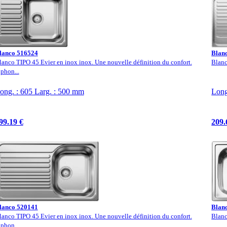
lanco 516524
Blan
lanco TIPO 45 Evier en inox inox. Une nouvelle définition du confort.
Blanc
iphon...
ong. : 605 Larg. : 500 mm
Long
99.19 €
209.
lanco 520141
Blan
lanco TIPO 45 Evier en inox inox. Une nouvelle définition du confort.
Blanc
iphon...