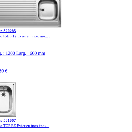
co 520285
o R-ES 12 Evier en inox inox. .
. : 1200 Larg. : 600 mm
69 €
co 501067
o TOP EE Evier en inox inox. .