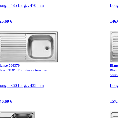
ong. : 435 Larg. : 470 mm
Long
25.69 €
146.
lanco 500370
Blan
lanco TOP EES Evier en inox inox. .
Blanc
coins
ong. : 860 Larg. : 435 mm
Long
46.69 €
157.