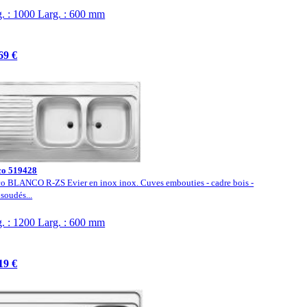
. : 1000 Larg. : 600 mm
69 €
co 519428
o BLANCO R-ZS Evier en inox inox. Cuves embouties - cadre bois -
 soudés...
. : 1200 Larg. : 600 mm
19 €