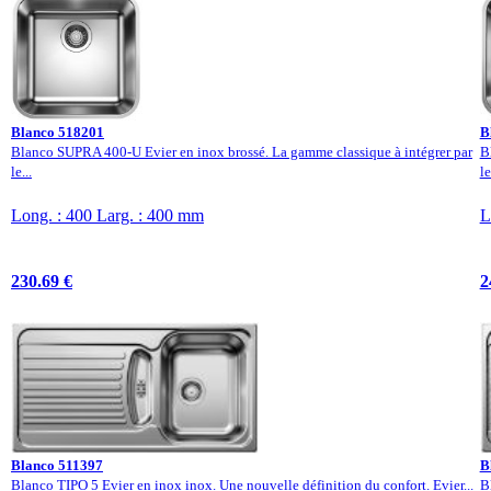
Blanco 518201
B
Blanco SUPRA 400-U Evier en inox brossé. La gamme classique à intégrer par
B
le...
le
Long. : 400 Larg. : 400 mm
L
230.69 €
2
Blanco 511397
B
Blanco TIPO 5 Evier en inox inox. Une nouvelle définition du confort. Evier...
B