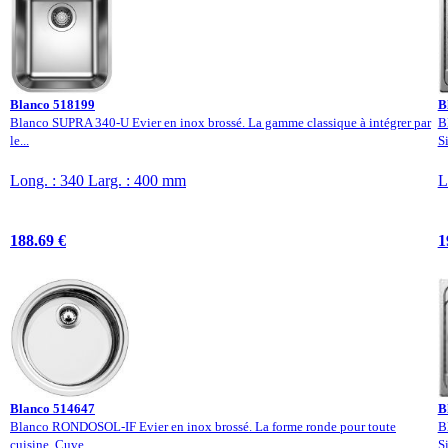
Blanco 518199
B
Blanco SUPRA 340-U Evier en inox brossé. La gamme classique à intégrer par
B
le...
S
Long. : 340 Larg. : 400 mm
L
188.69 €
1
Blanco 514647
B
Blanco RONDOSOL-IF Evier en inox brossé. La forme ronde pour toute
B
cuisine. Cuve...
S