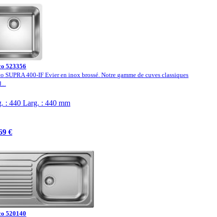
co 523356
o SUPRA 400-IF Evier en inox brossé. Notre gamme de cuves classiques
...
. : 440 Larg. : 440 mm
69 €
co 520140