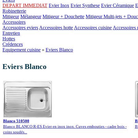
DEPART IMMEDIAT
Evier Inox
Evier Synthese
Evier Céramique
E
Robinetterie
Mitigeur
Mélangeur
Mitigeur + Douchette
Mitigeur Multi-jets + Douc
Accessoires
Accessoires eviers
Accessoires hotte
Accessoires cuisine
Accessoires r
Entretien
Hottes
Crédences
Equipement cuisine
»
Eviers Blanco
Eviers Blanco
Blanco 510500
B
Blanco BLANCO R-ES Evier en inox inox. Cuves embouties - cadre bois -
B
coins soudés...