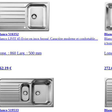
lanco 516352
Blan
lanco LIVIT 45 Evier en inox brossé. Caractère moderne et confortable....
Blanc
à bord
ong. : 860 Larg. : 500 mm
Long
62.19 €
272.
lanco 519533
Blan