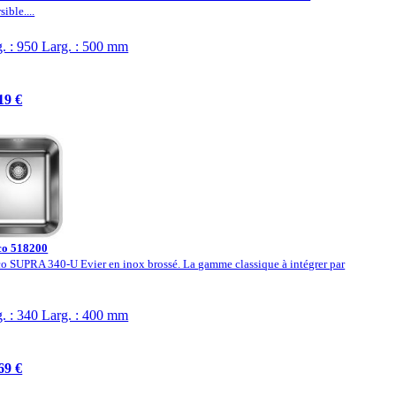
ible....
. : 950 Larg. : 500 mm
19 €
co 518200
o SUPRA 340-U Evier en inox brossé. La gamme classique à intégrer par
. : 340 Larg. : 400 mm
69 €