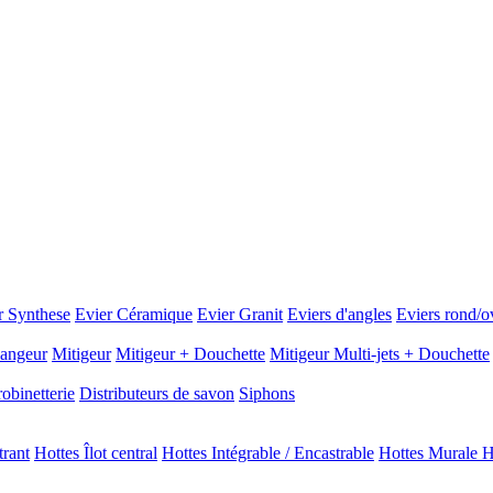
r Synthese
Evier Céramique
Evier Granit
Eviers d'angles
Eviers rond/o
angeur
Mitigeur
Mitigeur + Douchette
Mitigeur Multi-jets + Douchette
obinetterie
Distributeurs de savon
Siphons
trant
Hottes Îlot central
Hottes Intégrable / Encastrable
Hottes Murale H