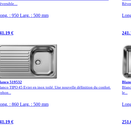
versible....
Révers
ong. : 950 Larg. : 500 mm
Long
41.19 €
241.
lanco 519532
Blan
lanco TIPO 45 Evier en inox toilé. Une nouvelle définition du confort.
Blanc
iphon...
le...
ong. : 860 Larg. : 500 mm
Long
41.19 €
251.