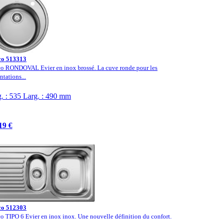
co 513313
o RONDOVAL Evier en inox brossé. La cuve ronde pour les
ntations...
. : 535 Larg. : 490 mm
19 €
co 512303
o TIPO 6 Evier en inox inox. Une nouvelle définition du confort.