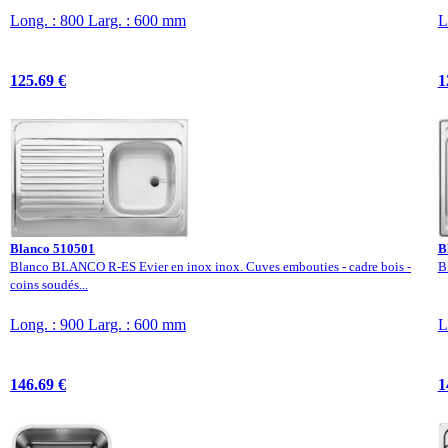
Long. : 800 Larg. : 600 mm
L
125.69 €
1
Blanco 510501
B
Blanco BLANCO R-ES Evier en inox inox. Cuves embouties - cadre bois -
B
coins soudés...
Long. : 900 Larg. : 600 mm
L
146.69 €
1