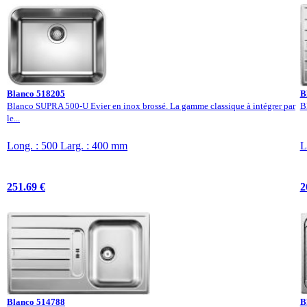
Blanco 518205
B
Blanco SUPRA 500-U Evier en inox brossé. La gamme classique à intégrer par
B
le...
Long. : 500 Larg. : 400 mm
L
251.69 €
2
Blanco 514788
B