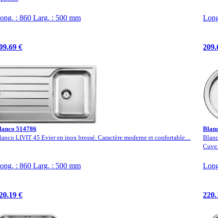
ong. : 860 Larg. : 500 mm
Long
09.69 €
209.
lanco 514786
Blan
lanco LIVIT 45 Evier en inox brossé. Caractère moderne et confortable....
Blanc
Cuve.
ong. : 860 Larg. : 500 mm
Long
20.19 €
220.