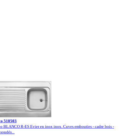
co 510503
o BLANCO R-ES Evier en inox inox. Cuves embouties - cadre bois -
 soudés...