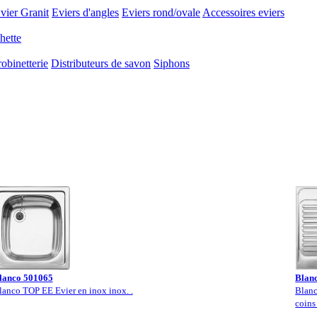
vier Granit
Eviers d'angles
Eviers rond/ovale
Accessoires eviers
hette
obinetterie
Distributeurs de savon
Siphons
lanco 501065
Blan
lanco TOP EE Evier en inox inox. .
Blanc
coins