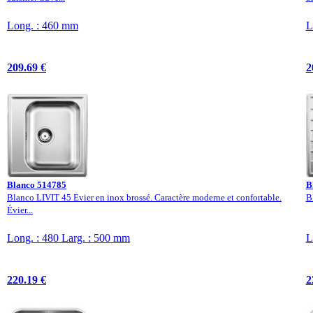
Long. : 460 mm
L
209.69 €
2
Blanco 514785
B
Blanco LIVIT 45 Evier en inox brossé. Caractère moderne et confortable.
B
Évier...
Long. : 480 Larg. : 500 mm
L
220.19 €
2