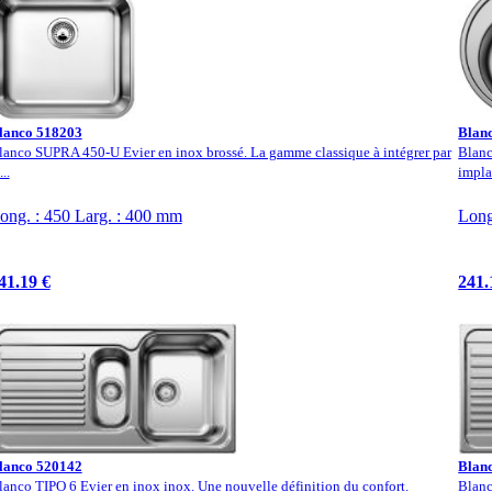
lanco 518203
Blan
lanco SUPRA 450-U Evier en inox brossé. La gamme classique à intégrer par
Blanc
...
impla
ong. : 450 Larg. : 400 mm
Long
41.19 €
241.
lanco 520142
Blan
lanco TIPO 6 Evier en inox inox. Une nouvelle définition du confort.
Blanc