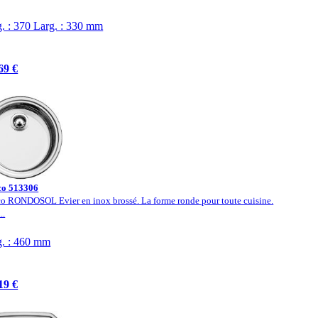
. : 370 Larg. : 330 mm
69 €
co 513306
o RONDOSOL Evier en inox brossé. La forme ronde pour toute cuisine.
..
. : 460 mm
19 €