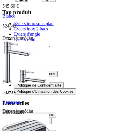
545.69 €
Top produit
Blanco
Eviers inox sous plan
524841
Eviers inox 2 bacs
Eviers d'angle
Départ immédiat
Eviers rond
Eviers granit 2 bacs
Informations
Livraison
Conditions et mentions
Mentions Légales
Politique de Confidentialité
Politique d'Utilisation des Cookies
53.00 €
Rousseau
Liens utiles
Départ immédiat
Doverscope
Crédence cuisine inox
Douche sur mesure
Plateau en verre