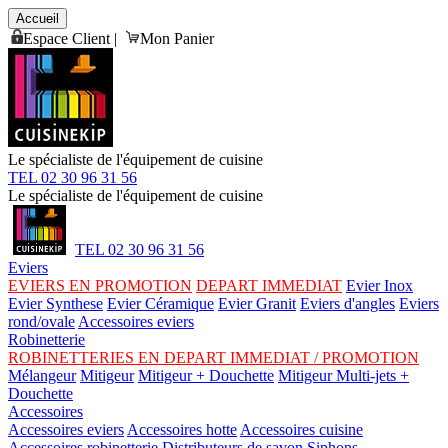
Accueil
Espace Client
|
Mon Panier
Le spécialiste de l'équipement de cuisine
TEL 02 30 96 31 56
Le spécialiste de l'équipement de cuisine
TEL 02 30 96 31 56
Eviers
EVIERS EN PROMOTION
DEPART IMMEDIAT
Evier Inox
Evier Synthese
Evier Céramique
Evier Granit
Eviers d'angles
Eviers
rond/ovale
Accessoires eviers
Robinetterie
ROBINETTERIES EN DEPART IMMEDIAT / PROMOTION
Mélangeur
Mitigeur
Mitigeur + Douchette
Mitigeur Multi-jets +
Douchette
Accessoires
Accessoires eviers
Accessoires hotte
Accessoires cuisine
Accessoires robinetterie
Distributeurs de savon
Siphons