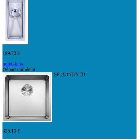
199.70 €
home-inox
Départ immédiat
HI-16x40R10-VIDMAN-SP-BONDSTD
325.19 €