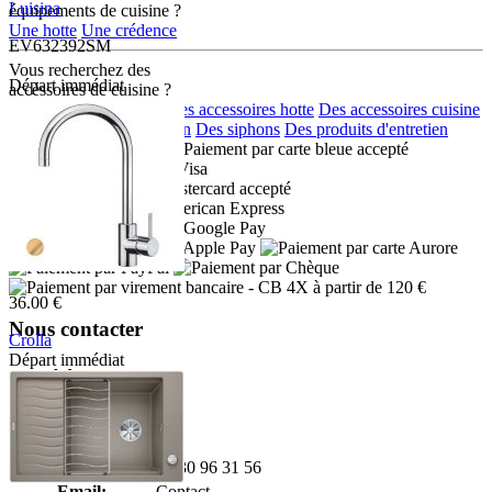
Luisina
équipements de cuisine ?
Une hotte
Une crédence
EV632392SM
Vous recherchez des
Départ immédiat
accéssoires de cuisine ?
Des accessoires eviers
Des accessoires hotte
Des accessoires cuisine
Des distributeurs de savon
Des siphons
Des produits d'entretien
Moyens de paiement :
- CB 4X à partir de 120 €
36.00 €
Nous contacter
Crolla
Départ immédiat
Adresse:
7780VO
Boulevard de l'Odet
Village des artisans
35740 PACE
Téléphone:
02 30 96 31 56
Email:
Contact