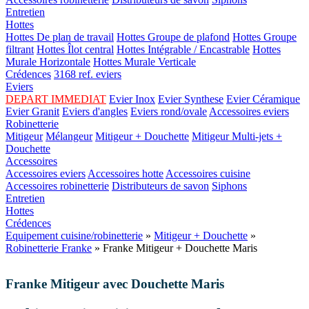
Entretien
Hottes
Hottes De plan de travail
Hottes Groupe de plafond
Hottes Groupe
filtrant
Hottes Îlot central
Hottes Intégrable / Encastrable
Hottes
Murale Horizontale
Hottes Murale Verticale
Crédences
3168 ref. eviers
Eviers
DEPART IMMEDIAT
Evier Inox
Evier Synthese
Evier Céramique
Evier Granit
Eviers d'angles
Eviers rond/ovale
Accessoires eviers
Robinetterie
Mitigeur
Mélangeur
Mitigeur + Douchette
Mitigeur Multi-jets +
Douchette
Accessoires
Accessoires eviers
Accessoires hotte
Accessoires cuisine
Accessoires robinetterie
Distributeurs de savon
Siphons
Entretien
Hottes
Crédences
Equipement cuisine/robinetterie
»
Mitigeur + Douchette
»
Robinetterie Franke
» Franke Mitigeur + Douchette Maris
Franke Mitigeur avec Douchette Maris