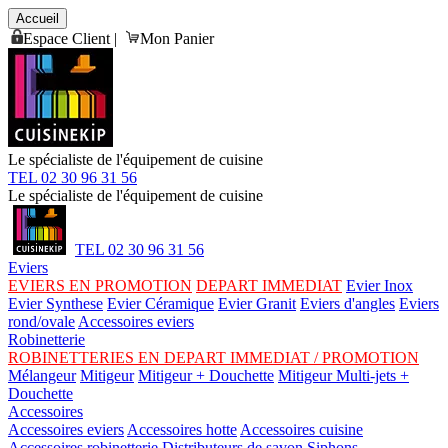
Accueil
Espace Client
|
Mon Panier
Le spécialiste de l'équipement de cuisine
TEL 02 30 96 31 56
Le spécialiste de l'équipement de cuisine
TEL 02 30 96 31 56
Eviers
EVIERS EN PROMOTION
DEPART IMMEDIAT
Evier Inox
Evier Synthese
Evier Céramique
Evier Granit
Eviers d'angles
Eviers
rond/ovale
Accessoires eviers
Robinetterie
ROBINETTERIES EN DEPART IMMEDIAT / PROMOTION
Mélangeur
Mitigeur
Mitigeur + Douchette
Mitigeur Multi-jets +
Douchette
Accessoires
Accessoires eviers
Accessoires hotte
Accessoires cuisine
Accessoires robinetterie
Distributeurs de savon
Siphons