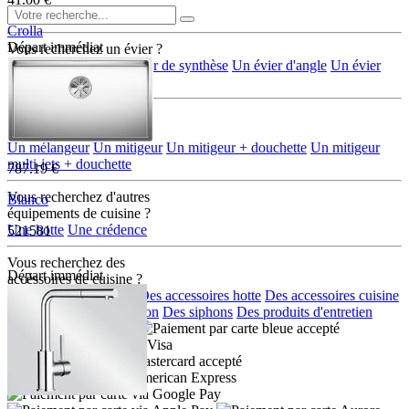
Crolla
Départ immédiat
Vous recherchez un évier ?
7735VO
Un évier en inox
Un évier de synthèse
Un évier d'angle
Un évier
rond/ovale
Vous recherchez
une robinetterie ?
Un mélangeur
Un mitigeur
Un mitigeur + douchette
Un mitigeur
multi-jets + douchette
787.19 €
Vous recherchez d'autres
Blanco
équipements de cuisine ?
Une hotte
Une crédence
521581
Vous recherchez des
Départ immédiat
accéssoires de cuisine ?
Des accessoires eviers
Des accessoires hotte
Des accessoires cuisine
Des distributeurs de savon
Des siphons
Des produits d'entretien
Moyens de paiement :