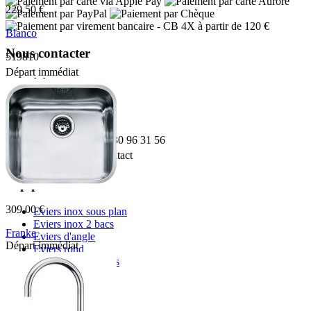
229.50 €
- CB 4X à partir de 120 €
Blanco
Nous contacter
519810
Départ immédiat
Adresse:
Boulevard de l'Odet
Village des artisans
35740 PACE
Téléphone:
02 30 96 31 56
Email:
Contact
Top produit
309.00 €
Eviers inox sous plan
Eviers inox 2 bacs
Franke
Eviers d'angle
Départ immédiat
Eviers rond
009086
Eviers granit 2 bacs
Informations