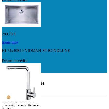
7780VR
289.70 €
home-inox
HI-74x40R10-VIDMAN-SP-BONDLUNE
Départ immédiat
Départ immédiat
Rechercher un article
ou une référence
un modèle, une marque,
une catégorie, une référence...
41.00 €