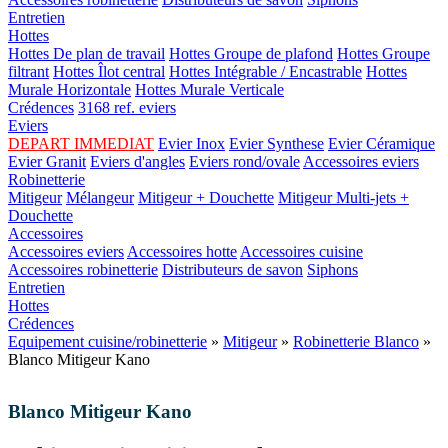
Entretien
Hottes
Hottes De plan de travail
Hottes Groupe de plafond
Hottes Groupe
filtrant
Hottes Îlot central
Hottes Intégrable / Encastrable
Hottes
Murale Horizontale
Hottes Murale Verticale
Crédences
3168 ref. eviers
Eviers
DEPART IMMEDIAT
Evier Inox
Evier Synthese
Evier Céramique
Evier Granit
Eviers d'angles
Eviers rond/ovale
Accessoires eviers
Robinetterie
Mitigeur
Mélangeur
Mitigeur + Douchette
Mitigeur Multi-jets +
Douchette
Accessoires
Accessoires eviers
Accessoires hotte
Accessoires cuisine
Accessoires robinetterie
Distributeurs de savon
Siphons
Entretien
Hottes
Crédences
Equipement cuisine/robinetterie
»
Mitigeur
»
Robinetterie Blanco
»
Blanco Mitigeur Kano
Blanco Mitigeur Kano