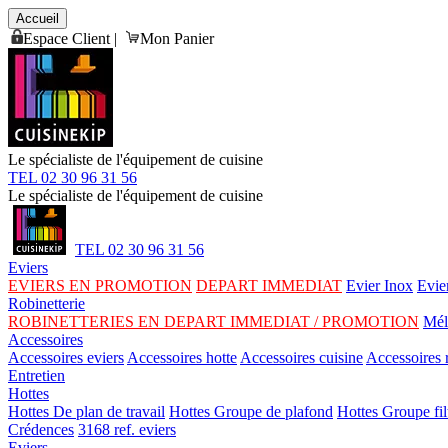
Accueil
Espace Client
|
Mon Panier
Le spécialiste de l'équipement de cuisine
TEL 02 30 96 31 56
Le spécialiste de l'équipement de cuisine
TEL 02 30 96 31 56
Eviers
EVIERS EN PROMOTION
DEPART IMMEDIAT
Evier Inox
Evie
Robinetterie
ROBINETTERIES EN DEPART IMMEDIAT / PROMOTION
Mél
Accessoires
Accessoires eviers
Accessoires hotte
Accessoires cuisine
Accessoires r
Entretien
Hottes
Hottes De plan de travail
Hottes Groupe de plafond
Hottes Groupe fil
Crédences
3168 ref. eviers
Eviers