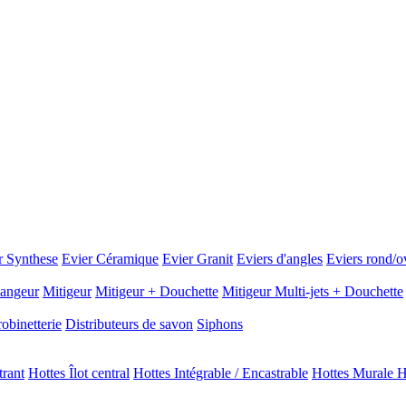
r Synthese
Evier Céramique
Evier Granit
Eviers d'angles
Eviers rond/o
angeur
Mitigeur
Mitigeur + Douchette
Mitigeur Multi-jets + Douchette
obinetterie
Distributeurs de savon
Siphons
trant
Hottes Îlot central
Hottes Intégrable / Encastrable
Hottes Murale H