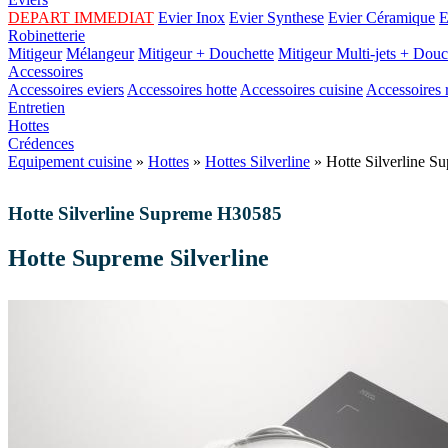
DEPART IMMEDIAT
Evier Inox
Evier Synthese
Evier Céramique
E
Robinetterie
Mitigeur
Mélangeur
Mitigeur + Douchette
Mitigeur Multi-jets + Douc
Accessoires
Accessoires eviers
Accessoires hotte
Accessoires cuisine
Accessoires r
Entretien
Hottes
Crédences
Equipement cuisine
»
Hottes
»
Hottes Silverline
» Hotte Silverline 
Hotte Silverline Supreme H30585
Hotte Supreme Silverline