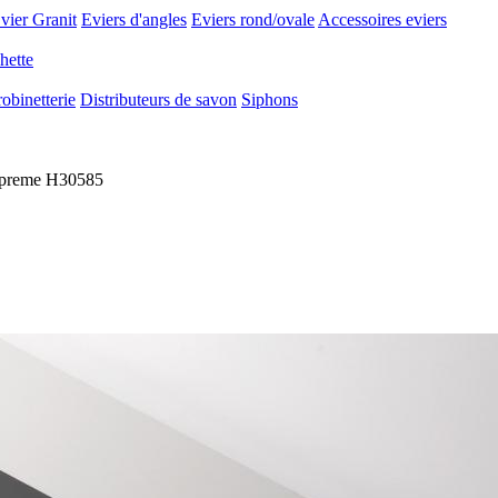
vier Granit
Eviers d'angles
Eviers rond/ovale
Accessoires eviers
hette
obinetterie
Distributeurs de savon
Siphons
Supreme H30585