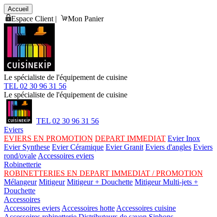
Accueil
Espace Client
|
Mon Panier
Le spécialiste de l'équipement de cuisine
TEL 02 30 96 31 56
Le spécialiste de l'équipement de cuisine
TEL 02 30 96 31 56
Eviers
EVIERS EN PROMOTION
DEPART IMMEDIAT
Evier Inox
Evier Synthese
Evier Céramique
Evier Granit
Eviers d'angles
Eviers
rond/ovale
Accessoires eviers
Robinetterie
ROBINETTERIES EN DEPART IMMEDIAT / PROMOTION
Mélangeur
Mitigeur
Mitigeur + Douchette
Mitigeur Multi-jets +
Douchette
Accessoires
Accessoires eviers
Accessoires hotte
Accessoires cuisine
Accessoires robinetterie
Distributeurs de savon
Siphons