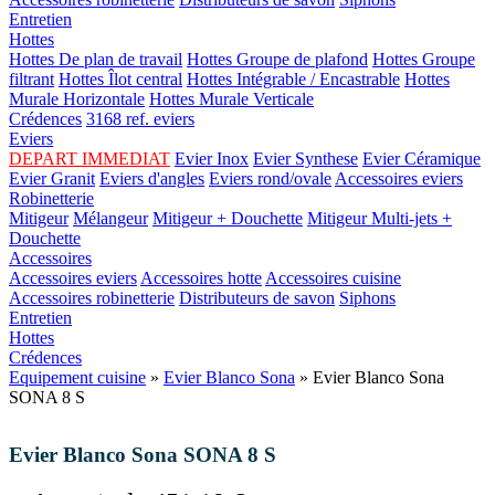
Entretien
Hottes
Hottes De plan de travail
Hottes Groupe de plafond
Hottes Groupe
filtrant
Hottes Îlot central
Hottes Intégrable / Encastrable
Hottes
Murale Horizontale
Hottes Murale Verticale
Crédences
3168 ref. eviers
Eviers
DEPART IMMEDIAT
Evier Inox
Evier Synthese
Evier Céramique
Evier Granit
Eviers d'angles
Eviers rond/ovale
Accessoires eviers
Robinetterie
Mitigeur
Mélangeur
Mitigeur + Douchette
Mitigeur Multi-jets +
Douchette
Accessoires
Accessoires eviers
Accessoires hotte
Accessoires cuisine
Accessoires robinetterie
Distributeurs de savon
Siphons
Entretien
Hottes
Crédences
Equipement cuisine
»
Evier Blanco Sona
» Evier Blanco Sona
SONA 8 S
Evier Blanco Sona SONA 8 S