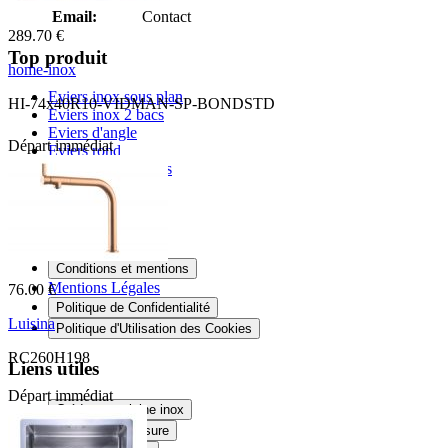
Email:
Contact
289.70 €
Top produit
home-inox
Eviers inox sous plan
HI-74x40R10-VIDMAN-SP-BONDSTD
Eviers inox 2 bacs
Eviers d'angle
Départ immédiat
Eviers rond
Eviers granit 2 bacs
Informations
Livraison
Conditions et mentions
Mentions Légales
76.00 €
Politique de Confidentialité
Luisina
Politique d'Utilisation des Cookies
RC260H198
Liens utiles
Départ immédiat
Crédence cuisine inox
Douche sur mesure