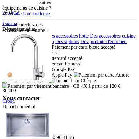
Vous recherchez d'autres
équipements de cuisine ?
260.00 €
Une hotte
Une crédence
Luisina
Vous recherchez des
Départ immédiat
accéssoires de cuisine ?
RC135DO079
Des accessoires eviers
Des accessoires hotte
Des accessoires cuisine
Des distributeurs de savon
Des siphons
Des produits d'entretien
Moyens de paiement :
- CB 4X à partir de 120 €
36.00 €
Nous contacter
Crolla
Départ immédiat
Adresse:
7780VO
Boulevard de l'Odet
Village des artisans
35740 PACE
Téléphone:
02 30 96 31 56