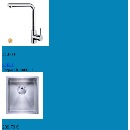
41.00 €
Crolla
Départ immédiat
7735VO
239.70 €