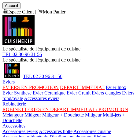
Accueil
Espace Client
|
Mon Panier
Le spécialiste de l'équipement de cuisine
TEL 02 30 96 31 56
Le spécialiste de l'équipement de cuisine
TEL 02 30 96 31 56
Eviers
EVIERS EN PROMOTION
DEPART IMMEDIAT
Evier Inox
Evier Synthese
Evier Céramique
Evier Granit
Eviers d'angles
Eviers
rond/ovale
Accessoires eviers
Robinetterie
ROBINETTERIES EN DEPART IMMEDIAT / PROMOTION
Mélangeur
Mitigeur
Mitigeur + Douchette
Mitigeur Multi-jets +
Douchette
Accessoires
Accessoires eviers
Accessoires hotte
Accessoires cuisine
Accessoires robinetterie
Distributeurs de savon
Siphons