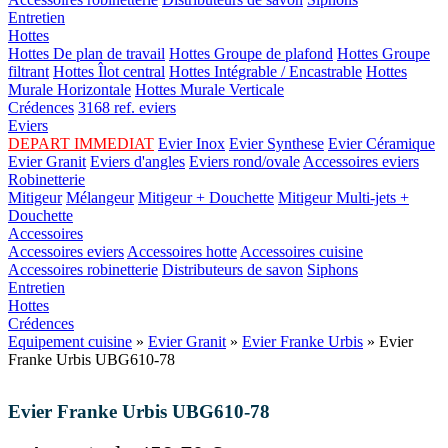
Entretien
Hottes
Hottes De plan de travail
Hottes Groupe de plafond
Hottes Groupe
filtrant
Hottes Îlot central
Hottes Intégrable / Encastrable
Hottes
Murale Horizontale
Hottes Murale Verticale
Crédences
3168 ref. eviers
Eviers
DEPART IMMEDIAT
Evier Inox
Evier Synthese
Evier Céramique
Evier Granit
Eviers d'angles
Eviers rond/ovale
Accessoires eviers
Robinetterie
Mitigeur
Mélangeur
Mitigeur + Douchette
Mitigeur Multi-jets +
Douchette
Accessoires
Accessoires eviers
Accessoires hotte
Accessoires cuisine
Accessoires robinetterie
Distributeurs de savon
Siphons
Entretien
Hottes
Crédences
Equipement cuisine
»
Evier Granit
»
Evier Franke Urbis
» Evier
Franke Urbis UBG610-78
Evier Franke Urbis UBG610-78