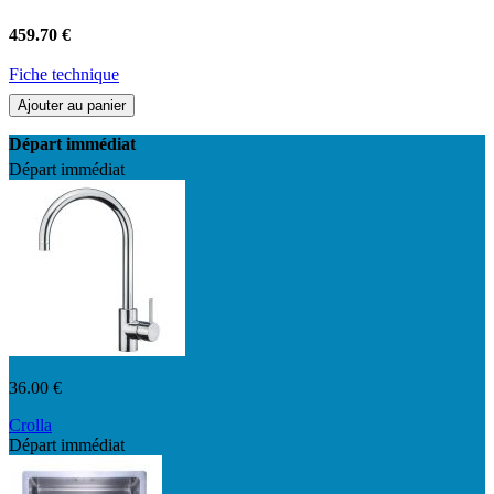
459.70 €
Fiche technique
Ajouter au panier
Départ immédiat
Départ immédiat
36.00 €
Crolla
Départ immédiat
7780NK