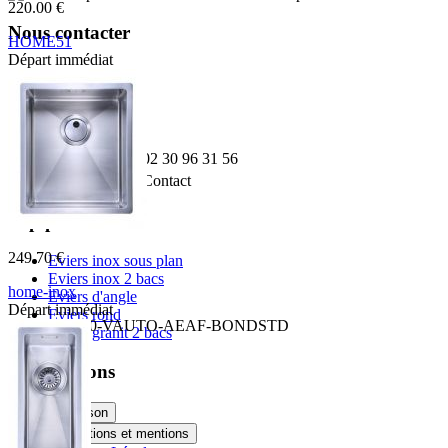
220.00 €
Nous contacter
HOME51
Départ immédiat
Adresse:
K196 03 16 2
Boulevard de l'Odet
Village des artisans
35740 PACE
Téléphone:
02 30 96 31 56
Email:
Contact
Top produit
249.70 €
Eviers inox sous plan
Eviers inox 2 bacs
home-inox
Eviers d'angle
Départ immédiat
Eviers rond
HI-34x40R10-VAUTO-AEAF-BONDSTD
Eviers granit 2 bacs
Informations
Livraison
Conditions et mentions