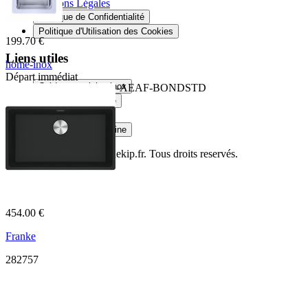
Mentions Légales
Politique de Confidentialité
Politique d'Utilisation des Cookies
199.70 €
Liens utiles
home-inox
Départ immédiat
Crédence cuisine inox
HI-16x40R10-VIDMAN-AEAF-BONDSTD
Douche sur mesure
Plateau en verre
Plan de travail cuisine
© Copyright 2014
Cuisinekip.fr
. Tous droits reservés.
454.00 €
Franke
282757