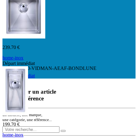
239.70 €
home-inox
Départ immédiat
HI-34x40R10-VIDMAN-AEAF-BONDLUNE
Départ immédiat
Rechercher un article
ou une référence
un modèle, une marque,
une catégorie, une référence...
199.70 €
home-inox