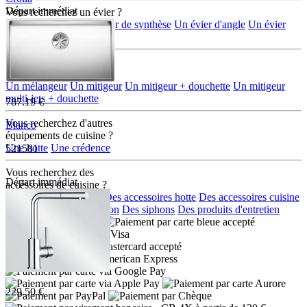
Départ immédiat
Vous recherchez un évier ?
7780VR
Un évier en inox
Un évier de synthèse
Un évier d'angle
Un évier
rond/ovale
Vous recherchez
une robinetterie ?
Un mélangeur
Un mitigeur
Un mitigeur + douchette
Un mitigeur
multi-jets + douchette
787.19 €
Vous recherchez d'autres
Blanco
équipements de cuisine ?
Une hotte
Une crédence
521581
Vous recherchez des
Départ immédiat
accéssoires de cuisine ?
Des accessoires eviers
Des accessoires hotte
Des accessoires cuisine
Des distributeurs de savon
Des siphons
Des produits d'entretien
Moyens de paiement :
229.50 €