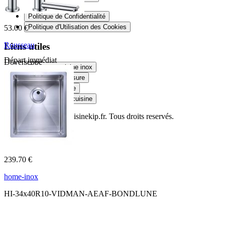
Mentions Légales
Politique de Confidentialité
Politique d'Utilisation des Cookies
53.00 €
Rousseau
Liens utiles
Départ immédiat
Doverscope
Crédence cuisine inox
Douche sur mesure
Plateau en verre
Plan de travail cuisine
© Copyright 2014
Cuisinekip.fr
. Tous droits reservés.
239.70 €
home-inox
HI-34x40R10-VIDMAN-AEAF-BONDLUNE