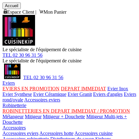
Accueil
Espace Client
|
Mon Panier
Le spécialiste de l'équipement de cuisine
TEL 02 30 96 31 56
Le spécialiste de l'équipement de cuisine
TEL 02 30 96 31 56
Eviers
EVIERS EN PROMOTION
DEPART IMMEDIAT
Evier Inox
Evier Synthese
Evier Céramique
Evier Granit
Eviers d'angles
Eviers
rond/ovale
Accessoires eviers
Robinetterie
ROBINETTERIES EN DEPART IMMEDIAT / PROMOTION
Mélangeur
Mitigeur
Mitigeur + Douchette
Mitigeur Multi-jets +
Douchette
Accessoires
Accessoires eviers
Accessoires hotte
Accessoires cuisine
Accessoires robinetterie
Distributeurs de savon
Siphons