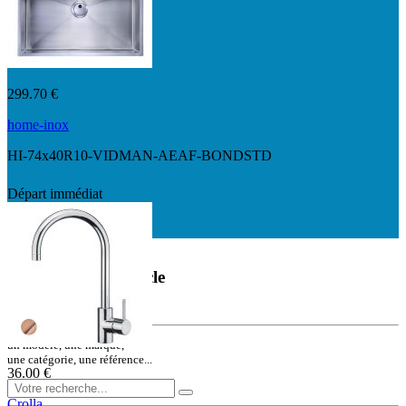
299.70 €
home-inox
HI-74x40R10-VIDMAN-AEAF-BONDSTD
Départ immédiat
Départ immédiat
Rechercher un article
ou une référence
un modèle, une marque,
une catégorie, une référence...
36.00 €
Crolla