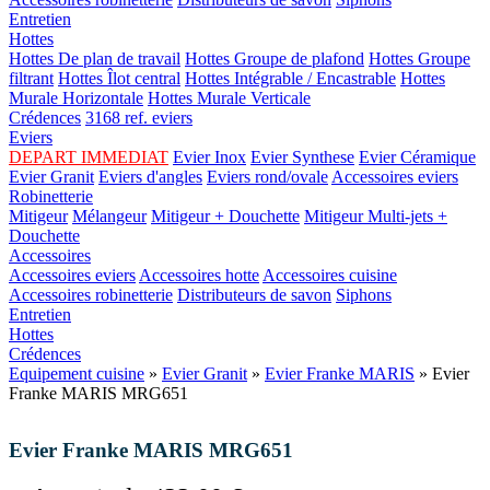
Entretien
Hottes
Hottes De plan de travail
Hottes Groupe de plafond
Hottes Groupe
filtrant
Hottes Îlot central
Hottes Intégrable / Encastrable
Hottes
Murale Horizontale
Hottes Murale Verticale
Crédences
3168 ref. eviers
Eviers
DEPART IMMEDIAT
Evier Inox
Evier Synthese
Evier Céramique
Evier Granit
Eviers d'angles
Eviers rond/ovale
Accessoires eviers
Robinetterie
Mitigeur
Mélangeur
Mitigeur + Douchette
Mitigeur Multi-jets +
Douchette
Accessoires
Accessoires eviers
Accessoires hotte
Accessoires cuisine
Accessoires robinetterie
Distributeurs de savon
Siphons
Entretien
Hottes
Crédences
Equipement cuisine
»
Evier Granit
»
Evier Franke MARIS
» Evier
Franke MARIS MRG651
Evier Franke MARIS MRG651