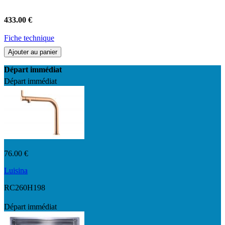
433.00 €
Fiche technique
Ajouter au panier
Départ immédiat
Départ immédiat
76.00 €
Luisina
RC260H198
Départ immédiat