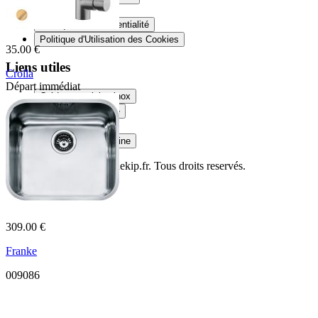
Mentions Légales
Politique de Confidentialité
Politique d'Utilisation des Cookies
35.00 €
Liens utiles
Crolla
Départ immédiat
Crédence cuisine inox
7760VO
Douche sur mesure
Plateau en verre
Plan de travail cuisine
© Copyright 2014
Cuisinekip.fr
. Tous droits reservés.
309.00 €
Franke
009086