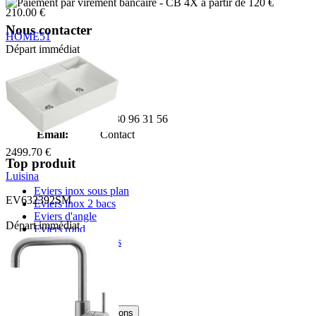
- CB 4X à partir de 120 €
210.00 €
Nous contacter
HOME51
Départ immédiat
Adresse:
K127W 01 43 2
Boulevard de l'Odet
Village des artisans
35740 PACE
Téléphone:
02 30 96 31 56
Email:
Contact
2499.70 €
Top produit
Luisina
Eviers inox sous plan
EV632392SM
Eviers inox 2 bacs
Eviers d'angle
Départ immédiat
Eviers rond
Eviers granit 2 bacs
Informations
Livraison
Conditions et mentions