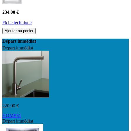
234.00 €
Fiche technique
Ajouter au panier
Départ immédiat
Départ immédiat
220.00 €
HOME51
Départ immédiat
K196 03 16 2