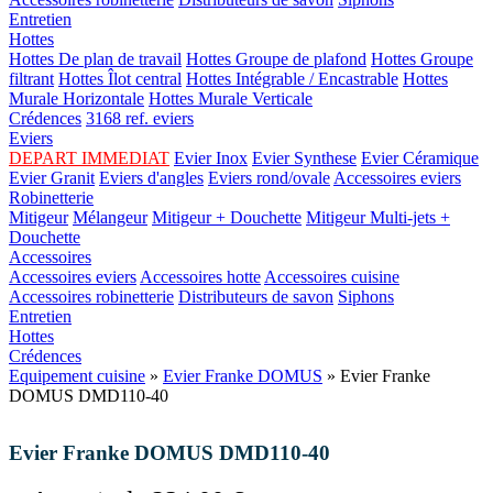
Entretien
Hottes
Hottes De plan de travail
Hottes Groupe de plafond
Hottes Groupe
filtrant
Hottes Îlot central
Hottes Intégrable / Encastrable
Hottes
Murale Horizontale
Hottes Murale Verticale
Crédences
3168 ref. eviers
Eviers
DEPART IMMEDIAT
Evier Inox
Evier Synthese
Evier Céramique
Evier Granit
Eviers d'angles
Eviers rond/ovale
Accessoires eviers
Robinetterie
Mitigeur
Mélangeur
Mitigeur + Douchette
Mitigeur Multi-jets +
Douchette
Accessoires
Accessoires eviers
Accessoires hotte
Accessoires cuisine
Accessoires robinetterie
Distributeurs de savon
Siphons
Entretien
Hottes
Crédences
Equipement cuisine
»
Evier Franke DOMUS
» Evier Franke
DOMUS DMD110-40
Evier Franke DOMUS DMD110-40