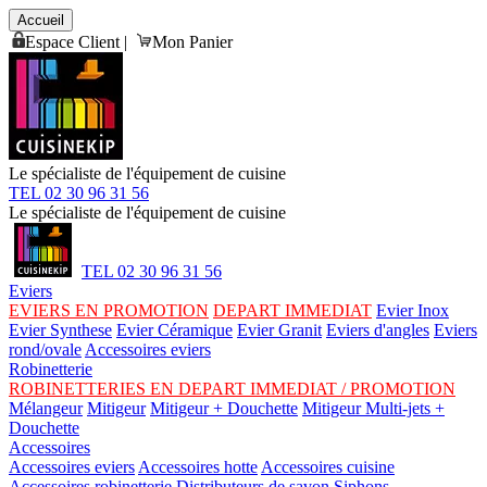
Accueil
Espace Client
|
Mon Panier
Le spécialiste de l'équipement de cuisine
TEL 02 30 96 31 56
Le spécialiste de l'équipement de cuisine
TEL 02 30 96 31 56
Eviers
EVIERS EN PROMOTION
DEPART IMMEDIAT
Evier Inox
Evier Synthese
Evier Céramique
Evier Granit
Eviers d'angles
Eviers
rond/ovale
Accessoires eviers
Robinetterie
ROBINETTERIES EN DEPART IMMEDIAT / PROMOTION
Mélangeur
Mitigeur
Mitigeur + Douchette
Mitigeur Multi-jets +
Douchette
Accessoires
Accessoires eviers
Accessoires hotte
Accessoires cuisine
Accessoires robinetterie
Distributeurs de savon
Siphons