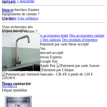
multi-jets + douchette
787.19 €
Vous recherchez d'autres
Blanco
équipements de cuisine ?
Une hotte
Une crédence
521581
Vous recherchez des
Départ immédiat
accéssoires de cuisine ?
Des accessoires eviers
Des accessoires hotte
Des accessoires cuisine
Des distributeurs de savon
Des siphons
Des produits d'entretien
Moyens de paiement :
- CB 4X à partir de 120 €
220.00 €
Nous contacter
HOME51
Départ immédiat
Adresse:
K128W 03 16 2
Boulevard de l'Odet
Village des artisans