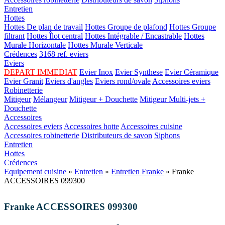
Entretien
Hottes
Hottes De plan de travail
Hottes Groupe de plafond
Hottes Groupe
filtrant
Hottes Îlot central
Hottes Intégrable / Encastrable
Hottes
Murale Horizontale
Hottes Murale Verticale
Crédences
3168 ref. eviers
Eviers
DEPART IMMEDIAT
Evier Inox
Evier Synthese
Evier Céramique
Evier Granit
Eviers d'angles
Eviers rond/ovale
Accessoires eviers
Robinetterie
Mitigeur
Mélangeur
Mitigeur + Douchette
Mitigeur Multi-jets +
Douchette
Accessoires
Accessoires eviers
Accessoires hotte
Accessoires cuisine
Accessoires robinetterie
Distributeurs de savon
Siphons
Entretien
Hottes
Crédences
Equipement cuisine
»
Entretien
»
Entretien Franke
» Franke
ACCESSOIRES 099300
Franke ACCESSOIRES 099300