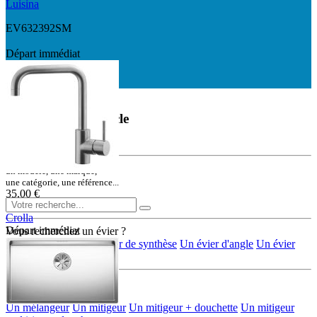
Luisina
EV632392SM
Départ immédiat
Départ immédiat
Rechercher un article
ou une référence
un modèle, une marque,
une catégorie, une référence...
35.00 €
Crolla
Départ immédiat
Vous recherchez un évier ?
7760NK
Un évier en inox
Un évier de synthèse
Un évier d'angle
Un évier
rond/ovale
Vous recherchez
une robinetterie ?
Un mélangeur
Un mitigeur
Un mitigeur + douchette
Un mitigeur