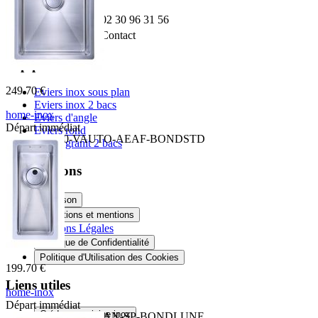
35740 PACE
Téléphone:
02 30 96 31 56
Email:
Contact
Top produit
249.70 €
Eviers inox sous plan
Eviers inox 2 bacs
home-inox
Eviers d'angle
Départ immédiat
Eviers rond
HI-34x40R10-VAUTO-AEAF-BONDSTD
Eviers granit 2 bacs
Informations
Livraison
Conditions et mentions
Mentions Légales
Politique de Confidentialité
Politique d'Utilisation des Cookies
199.70 €
Liens utiles
home-inox
Départ immédiat
Crédence cuisine inox
HI-16x40R10-VIDMAN-SP-BONDLUNE