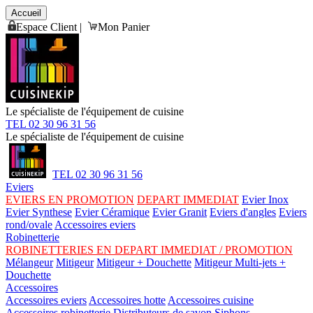
Accueil
Espace Client
|
Mon Panier
Le spécialiste de l'équipement de cuisine
TEL 02 30 96 31 56
Le spécialiste de l'équipement de cuisine
TEL 02 30 96 31 56
Eviers
EVIERS EN PROMOTION
DEPART IMMEDIAT
Evier Inox
Evier Synthese
Evier Céramique
Evier Granit
Eviers d'angles
Eviers
rond/ovale
Accessoires eviers
Robinetterie
ROBINETTERIES EN DEPART IMMEDIAT / PROMOTION
Mélangeur
Mitigeur
Mitigeur + Douchette
Mitigeur Multi-jets +
Douchette
Accessoires
Accessoires eviers
Accessoires hotte
Accessoires cuisine
Accessoires robinetterie
Distributeurs de savon
Siphons